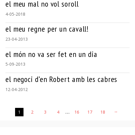
el meu mal no vol soroll
4-05-2018
el meu regne per un cavall!
23-04-2013
el món no va ser fet en un dia
5-09-2013
el negoci d’en Robert amb les cabres
12-04-2012
…
1
2
3
4
16
17
18
→