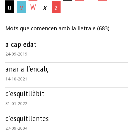
u
v
W
x
z
Mots que comencen amb la lletra
e
(683)
a cap edat
24-09-2019
anar a l’encalç
14-10-2021
d’esquitllèbit
31-01-2022
d’esquitllentes
27-09-2004