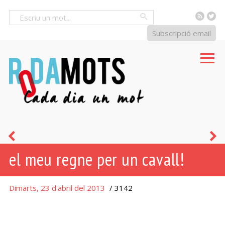
RSS
Tw
Cercar
Subscripció email
deixeu
o
el meu regne per un cavall!
tota
s
esperança...
l
Dimarts, 23 d'abril del 2013
/ 3142
n
d