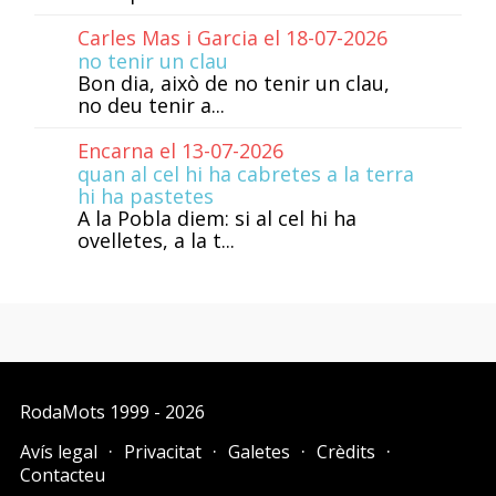
Carles Mas i Garcia el 18-07-2026
no tenir un clau
Bon dia, això de no tenir un clau,
no deu tenir a...
Encarna el 13-07-2026
quan al cel hi ha cabretes a la terra
hi ha pastetes
A la Pobla diem: si al cel hi ha
ovelletes, a la t...
RodaMots
1999 - 2026
Avís legal
Privacitat
Galetes
Crèdits
Contacteu