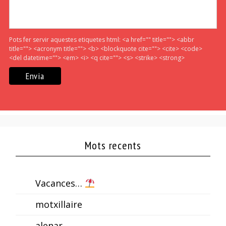
Pots fer servir aquestes etiquetes html:
<a href="" title=""> <abbr
title=""> <acronym title=""> <b> <blockquote cite=""> <cite> <code>
<del datetime=""> <em> <i> <q cite=""> <s> <strike> <strong>
Mots recents
Vacances…
motxillaire
alenar