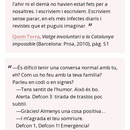
l’ahir ni el demà no havien estat fets per a
nosaltres. I escrivíem i escrivíem. Escrivíem
sense parar, en els més infectes diaris i
revistes que et puguis imaginar.
Quim Torra
,
Viatge involuntari a la Catalunya
impossible
(Barcelona: Proa, 2010), pàg. 51
—És difícil tenir una conversa normal amb tu,
eh? Com us ho feu amb la teva família?
Parleu en codi o en signes?
—Tens sentit de l’humor. Això és bo.
Alerta. Defcon 3: tirada de trastos poc
subtil.
—Gràcies! Almenys una cosa positiva…
—I m’agrada el teu somriure.
Defcon 1, Defcon 1! Emergència!