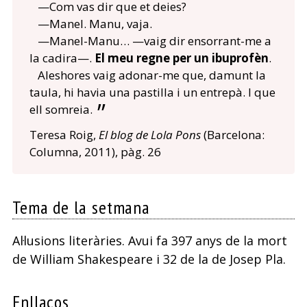
—Com vas dir que et deies?
—Manel. Manu, vaja.
—Manel-Manu… —vaig dir ensorrant-me a
la cadira—.
El meu regne per un ibuprofèn
.
Aleshores vaig adonar-me que, damunt la
taula, hi havia una pastilla i un entrepà. I que
ell somreia.
Teresa Roig,
El blog de Lola Pons
(Barcelona:
Columna, 2011), pàg. 26
Tema de la setmana
Al·lusions literàries. Avui fa 397 anys de la mort
de William Shakespeare i 32 de la de Josep Pla.
Enllaços