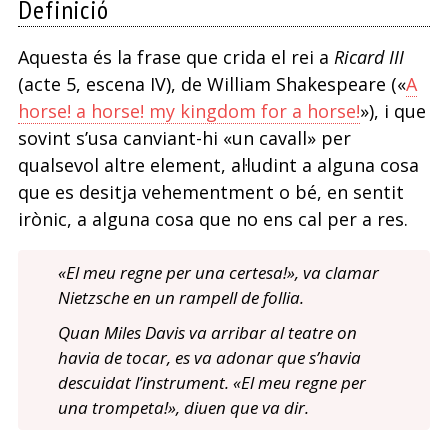
Definició
Aquesta és la frase que crida el rei a
Ricard III
(acte 5, escena IV), de William Shakespeare («
A
horse! a horse! my kingdom for a horse!
»), i que
sovint s’usa canviant-hi «un cavall» per
qualsevol altre element, al·ludint a alguna cosa
que es desitja vehementment o bé, en sentit
irònic, a alguna cosa que no ens cal per a res.
«El meu regne per una certesa!», va clamar
Nietzsche en un rampell de follia.
Quan Miles Davis va arribar al teatre on
havia de tocar, es va adonar que s’havia
descuidat l’instrument. «El meu regne per
una trompeta!», diuen que va dir.