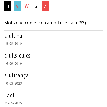
u
v
W
x
z
Mots que comencen amb la lletra
u
(63)
a ull nu
18-09-2019
a ulls clucs
16-09-2019
a ultrança
10-03-2023
uadi
21-05-2025