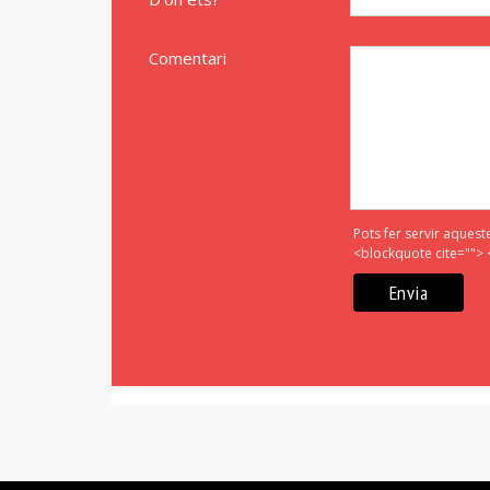
Comentari
Pots fer servir aquest
<blockquote cite=""> 