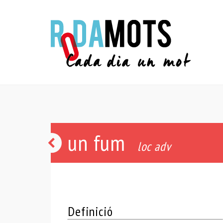
un fum
de
loc adv
valent
Definició