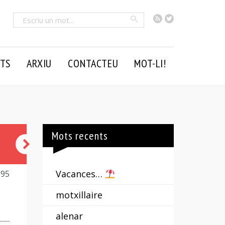
RSS
Twitter
Cercar
TS
ARXIU
CONTACTEU
MOT-LI!
Mots recents
voliana
Vacances…
395
motxillaire
alenar