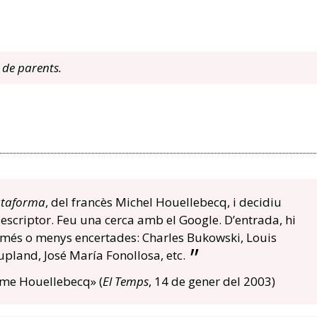
 de parents.
ataforma
, del francès Michel Houellebecq, i decidiu
scriptor. Feu una cerca amb el Google. D’entrada, hi
més o menys encertades: Charles Bukowski, Louis
pland, José María Fonollosa, etc.
ome Houellebecq» (
El Temps
, 14 de gener del 2003)