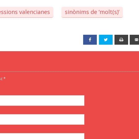
essions valencianes
sinònims de ‘molt(s)’
Facebook
Twitter
Print
c *