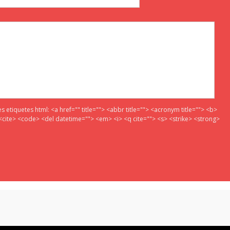
es etiquetes html:
<a href="" title=""> <abbr title=""> <acronym title=""> <b>
<cite> <code> <del datetime=""> <em> <i> <q cite=""> <s> <strike> <strong>