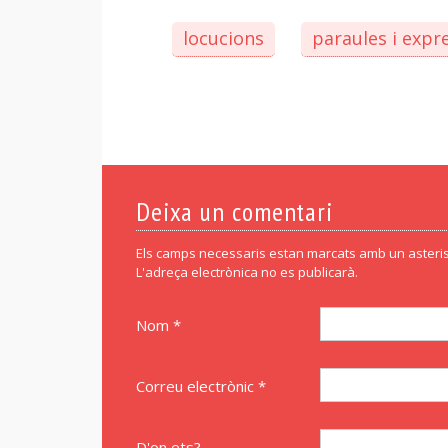
locucions
paraules i expr
Deixa un comentari
Els camps necessaris estan marcats amb un asteris
L'adreça electrònica no es publicarà.
Nom *
Correu electrònic *
D'on ets?