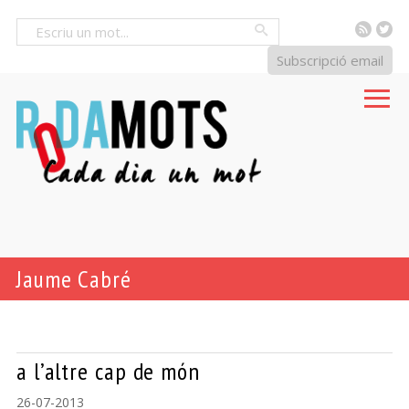
RSS
Tw
Cercar
Subscripció email
Jaume Cabré
a l’altre cap de món
26-07-2013