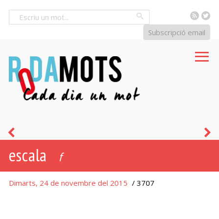
RSS
Tw
Cercar
Subscripció email
casal
g
escala
f
Dimarts, 24 de novembre del 2015
/ 3707