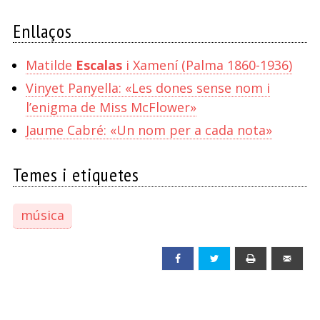
Enllaços
Matilde
Escalas
i Xamení (Palma 1860-1936)
Vinyet Panyella: «Les dones sense nom i
l’enigma de Miss McFlower»
Jaume Cabré: «Un nom per a cada nota»
Temes i etiquetes
música
Facebook
Twitter
Print
Emai