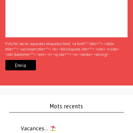
Pots fer servir aquestes etiquetes html:
<a href="" title=""> <abbr
title=""> <acronym title=""> <b> <blockquote cite=""> <cite> <code>
<del datetime=""> <em> <i> <q cite=""> <s> <strike> <strong>
Mots recents
Vacances…