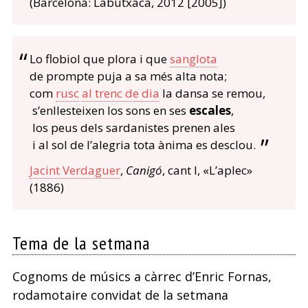
(Barcelona: Labutxaca, 2012 [2005])
Lo flobiol que plora i que
sanglota
de prompte puja a sa més alta nota;
com
rusc
al trenc de dia
la dansa se remou,
s’enllesteixen los sons en ses
escales
,
los peus dels sardanistes prenen ales
i al sol de l’alegria tota ànima es desclou.
Jacint Verdaguer
,
Canigó
, cant I, «L’aplec»
(1886)
Tema de la setmana
Cognoms de músics a càrrec d’Enric Fornas,
rodamotaire convidat de la setmana