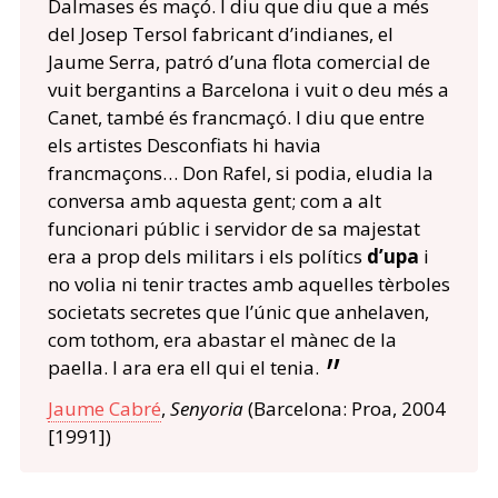
Dalmases és maçó. I diu que diu que a més
del Josep Tersol fabricant d’indianes, el
Jaume Serra, patró d’una flota comercial de
vuit bergantins a Barcelona i vuit o deu més a
Canet, també és francmaçó. I diu que entre
els artistes Desconfiats hi havia
francmaçons… Don Rafel, si podia, eludia la
conversa amb aquesta gent; com a alt
funcionari públic i servidor de sa majestat
era a prop dels militars i els polítics
d’upa
i
no volia ni tenir tractes amb aquelles tèrboles
societats secretes que l’únic que anhelaven,
com tothom, era abastar el mànec de la
paella. I ara era ell qui el tenia.
Jaume Cabré
,
Senyoria
(Barcelona: Proa, 2004
[1991])