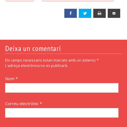
Facebook
Twitter
Print
Emai
Deixa un comentari
Els camps necessaris estan marcats amb un asterisc *
L'adreça electrònica no es publicarà.
Nom *
Correu electrònic *