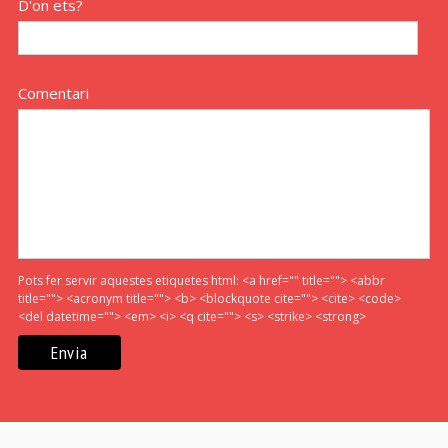
D'on ets?
Comentari
Pots fer servir aquestes etiquetes html:
<a href="" title=""> <abbr
title=""> <acronym title=""> <b> <blockquote cite=""> <cite> <code>
<del datetime=""> <em> <i> <q cite=""> <s> <strike> <strong>