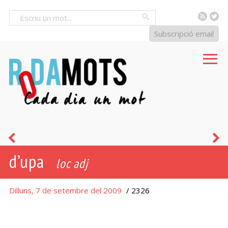
RSS
Tw
Cercar
Subscripció email
rai
d
d’upa
m
loc adj
Dilluns, 7 de setembre del 2009
/ 2326