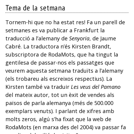
Tema de la setmana
Tornem-hi que no ha estat res! Fa un parell de
setmanes es va publicar a Frankfurt la
traducció a l’alemany de
Senyoria
, de Jaume
Cabré. La traductora n’és Kirsten Brandt,
subscriptora de RodaMots, que ha tingut la
gentilesa de passar-nos els passatges que
veurem aquesta setmana traduïts a l’alemany
(els trobareu als escreixos respectius). La
Kirsten també va traduir
Les veus del Pamano
del mateix autor, tot un èxit de vendes als
països de parla alemanya (més de 500.000
exemplars venuts). I parlant de xifres amb
molts zeros, algú s’ha fixat que la web de
RodaMots (en marxa des del 2004) va passar fa