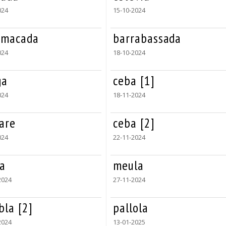
024
15-10-2024
omacada
barrabassada
024
18-10-2024
ga
ceba [1]
024
18-11-2024
are
ceba [2]
024
22-11-2024
ta
meula
2024
27-11-2024
bla [2]
pallola
2024
13-01-2025