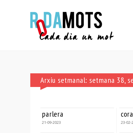
Arxiu setmanal: setmana 38, 
parlera
cor
21-09-2023
23-02-