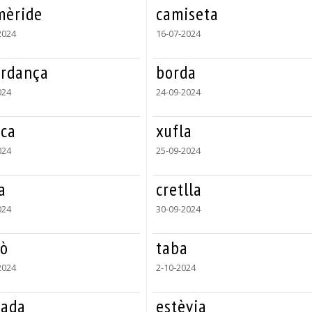
mèride
camiseta
2024
16-07-2024
ordança
borda
024
24-09-2024
ca
xufla
024
25-09-2024
a
cretlla
024
30-09-2024
ò
taba
2024
2-10-2024
sada
estèvia