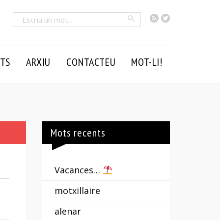
RSS
Twitter
Cercar
TS
ARXIU
CONTACTEU
MOT-LI!
Mots recents
Vacances…
motxillaire
alenar