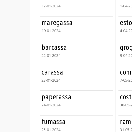
12-01-2024
1-04-2
maregassa
est
19-01-2024
4-04-2
barcassa
gro
22-01-2024
9-04-2
carassa
com
23-01-2024
7-05-2
paperassa
cos
24-01-2024
30-05-
fumassa
ram
25-01-2024
31-05-