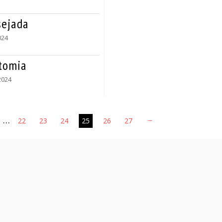
sejada
024
stomia
2024
…
22
23
24
25
26
27
→