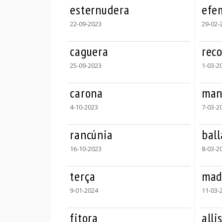
esternudera
efe
22-09-2023
29-02-
caguera
rec
25-09-2023
1-03-2
carona
man
4-10-2023
7-03-2
rancúnia
ball
16-10-2023
8-03-2
terça
mad
9-01-2024
11-03-
fitora
alli