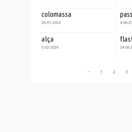
colomassa
pas
26-01-2024
4-06-2
alça
fla
5-02-2024
24-06-
←
1
2
3