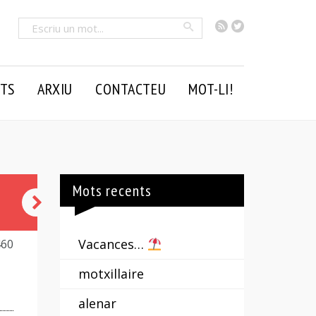
RSS
Twitter
Cercar
TS
ARXIU
CONTACTEU
MOT-LI!
Mots recents
barcassa
Vacances…
460
motxillaire
alenar