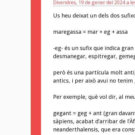
Divendres, 19 de gener del 2024 a le
Us heu deixat un dels dos sufi
maregassa = mar + eg + assa
-eg- és un sufix que indica gra
desmanegar, espitregar, geme
però és una partícula molt anti
antics, i per això avui no tenim
Per exemple, què vol dir, al meu
gegant = geg + ant (gran davan
sàpiens, acabat d’arribar de l’À
neanderthalensis, que era cons