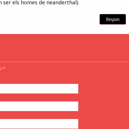
n ser els homes de neanderthal).
Respon
c *