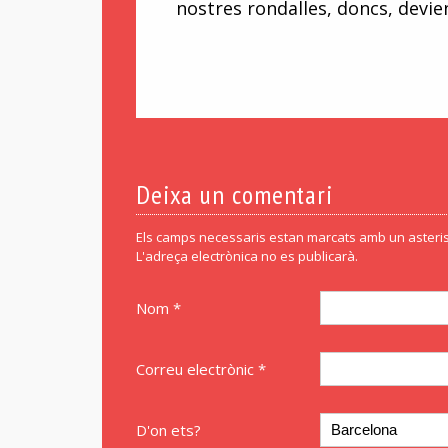
nostres rondalles, doncs, devie
Deixa un comentari
Els camps necessaris estan marcats amb un asteris
L'adreça electrònica no es publicarà.
Nom *
Correu electrònic *
D'on ets?