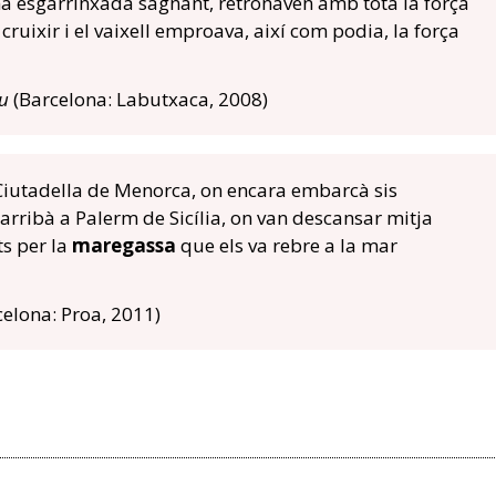
una esgarrinxada sagnant, retronaven amb tota la força
ruixir i el vaixell emproava, així com podia, la força
au
(Barcelona: Labutxaca, 2008)
 Ciutadella de Menorca, on encara embarcà sis
s arribà a Palerm de Sicília, on van descansar mitja
s per la
maregassa
que els va rebre a la mar
elona: Proa, 2011)