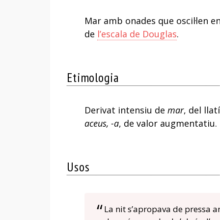
Mar amb onades que oscil·len ent
de
l’escala de Douglas
.
Etimologia
Derivat intensiu de
mar
, del llat
aceus, -a
, de valor augmentatiu.
Usos
La nit s’apropava de pressa 