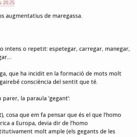
s 20:25
xos augmentatius de maregassa.
n o intens o repetit: espetegar, carregar, manegar,
gar…
ga, que ha incidit en la formació de mots molt
 gairebé consciència del sentit que té.
 parer, la paraula ‘gegant’:
t), cosa que em fa pensar que és el que l’homo
frica a Europa, devia dir de l’homo
titutivament molt ample (els gegants de les