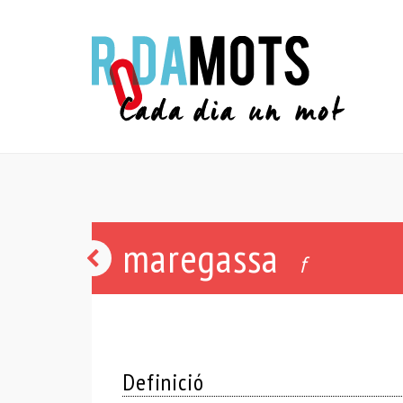
maregassa
bou
f
Definició