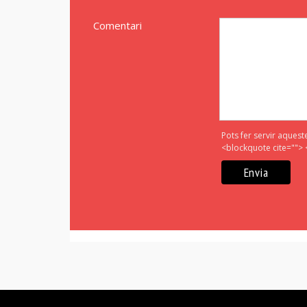
Comentari
Pots fer servir aquest
<blockquote cite=""> 