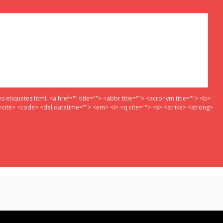
es etiquetes html:
<a href="" title=""> <abbr title=""> <acronym title=""> <b>
<cite> <code> <del datetime=""> <em> <i> <q cite=""> <s> <strike> <strong>