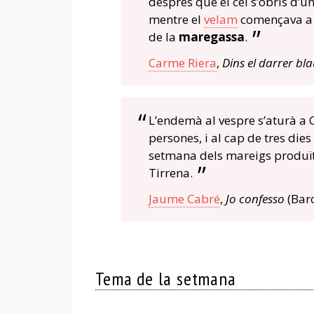
després que el cel s’obrís d’
mentre el
velam
començava a c
de la
maregassa
.
Carme Riera
,
Dins el darrer bl
L’endemà al vespre s’aturà a
persones, i al cap de tres die
setmana dels mareigs produït
Tirrena.
Jaume Cabré
,
Jo confesso
(Barc
Tema de la setmana