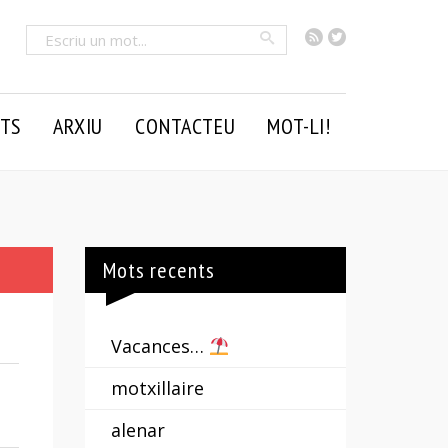
RSS
Twitter
Cercar
TS
ARXIU
CONTACTEU
MOT-LI!
Mots recents
Vacances…
motxillaire
alenar