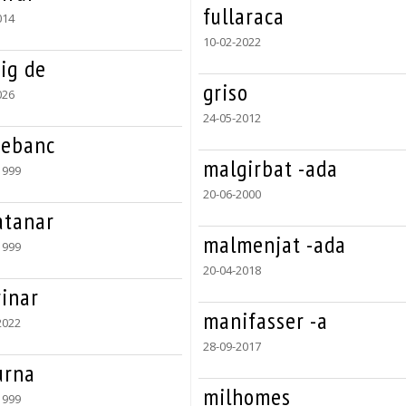
fullaraca
014
10-02-2022
ig de
griso
026
24-05-2012
rebanc
malgirbat -ada
1999
20-06-2000
atanar
malmenjat -ada
1999
20-04-2018
rinar
manifasser -a
2022
28-09-2017
urna
milhomes
1999