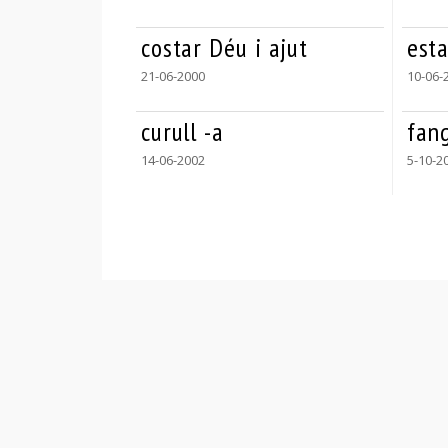
costar Déu i ajut
est
21-06-2000
10-06-
curull -a
fan
14-06-2002
5-10-2