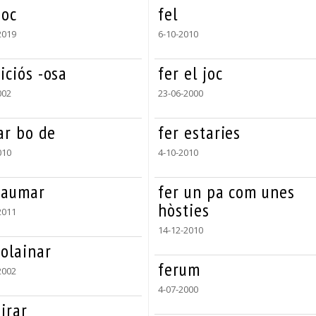
poc
fel
2019
6-10-2010
iciós -osa
fer el joc
002
23-06-2000
ar bo de
fer estaries
010
4-10-2010
aumar
fer un pa com unes
hòsties
2011
14-12-2010
olainar
ferum
2002
4-07-2000
irar