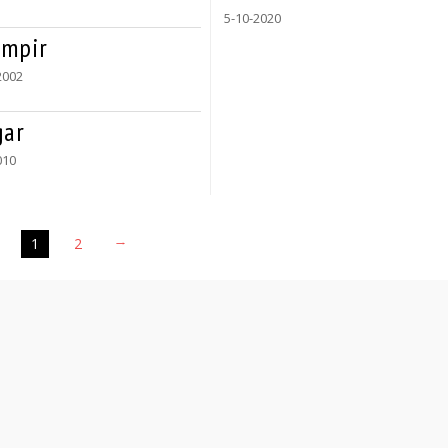
5-10-2020
ampir
2002
gar
010
1
2
→