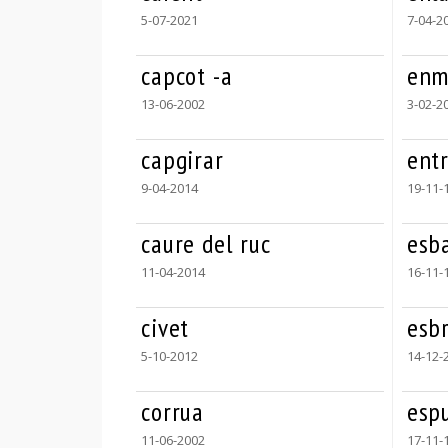
5-07-2021
7-04-2
capcot -a
enm
13-06-2002
3-02-2
capgirar
ent
9-04-2014
19-11-
caure del ruc
esb
11-04-2014
16-11-
civet
esb
5-10-2012
14-12-
corrua
esp
11-06-2002
17-11-