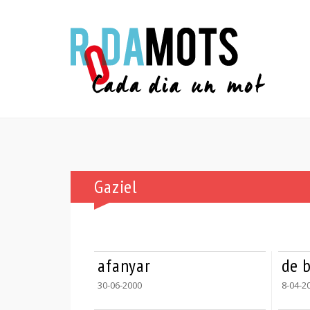
Gaziel
afanyar
de 
30-06-2000
8-04-2