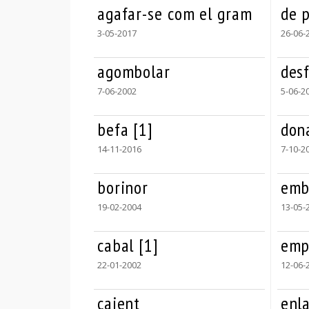
agafar-se com el gram
de 
3-05-2017
26-06-
agombolar
desf
7-06-2002
5-06-2
befa [1]
don
14-11-2016
7-10-2
borinor
emb
19-02-2004
13-05-
cabal [1]
emp
22-01-2002
12-06-
caient
enla