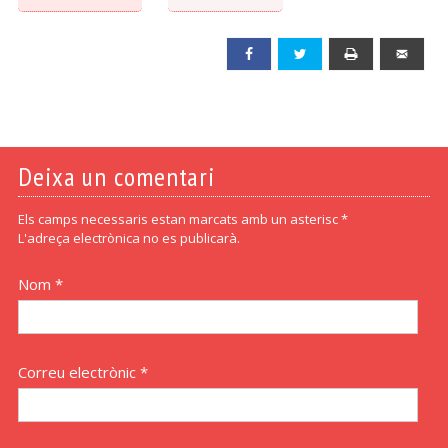
Facebook
Twitter
Print
Emai
Deixa un comentari
Els camps necessaris estan marcats amb un asterisc *
L'adreça electrònica no es publicarà.
Nom *
Correu electrònic *