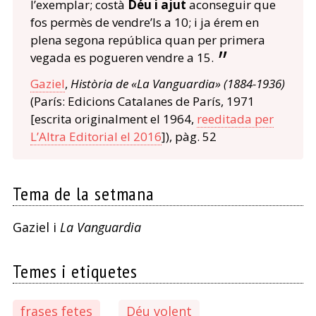
l’exemplar; costà
Déu i ajut
aconseguir que
fos permès de vendre’ls a 10; i ja érem en
plena segona república quan per primera
vegada es pogueren vendre a 15.
Gaziel
,
Història de «La Vanguardia» (1884-1936)
(París: Edicions Catalanes de París, 1971
[escrita originalment el 1964,
reeditada per
L’Altra Editorial el 2016
]), pàg. 52
Tema de la setmana
Gaziel i
La Vanguardia
Temes i etiquetes
frases fetes
Déu volent