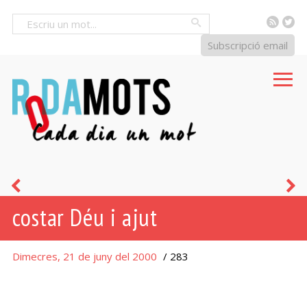
RSS
Tw
Cercar
Subscripció email
malgirbat
u
costar Déu i ajut
-
ada
Dimecres, 21 de juny del 2000
/ 283