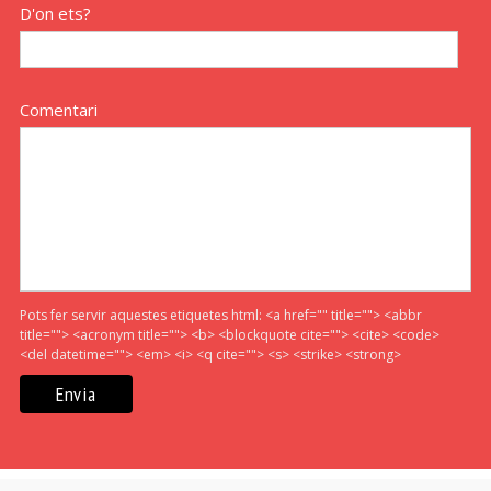
D'on ets?
Comentari
Pots fer servir aquestes etiquetes html:
<a href="" title=""> <abbr
title=""> <acronym title=""> <b> <blockquote cite=""> <cite> <code>
<del datetime=""> <em> <i> <q cite=""> <s> <strike> <strong>