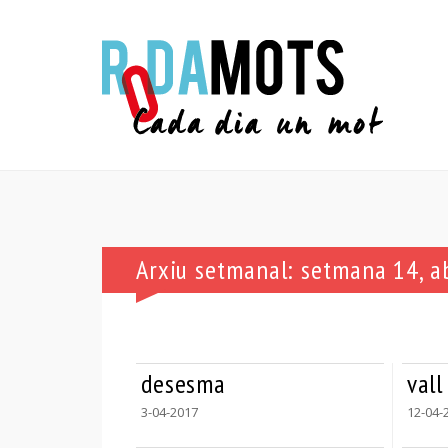
Arxiu setmanal: setmana 14, a
desesma
vall
3-04-2017
12-04-