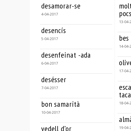
desamorar-se
molt
pocs
4-04-2017
13-04-
desencís
bes
5-04-2017
14-04-
desenfeinat -ada
oliv
6-04-2017
17-04-
desésser
esc
7-04-2017
taca
bon samarità
18-04-
10-04-2017
alm
vedell d’or
19-04-