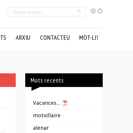
RSS
Twitter
Cercar
TS
ARXIU
CONTACTEU
MOT-LI!
Mots recents
Vacances…
motxillaire
alenar