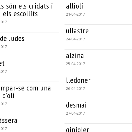
s són els cridats i
allioli
 els escollits
21-04-2017
2017
ullastre
 de Judes
24-04-2017
2017
alzina
et
25-04-2017
2017
lledoner
ampar-se com una
26-04-2017
 d’oli
desmai
2017
27-04-2017
àssera
ginjoler
2017