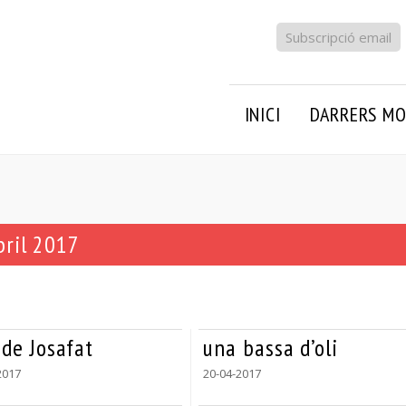
Subscripció email
INICI
DARRERS MO
bril 2017
 de Josafat
una bassa d’oli
2017
20-04-2017