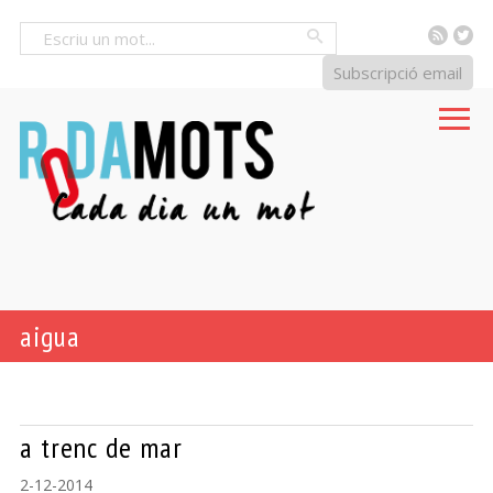
RSS
Tw
Cercar
Subscripció email
aigua
a trenc de mar
2-12-2014