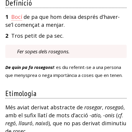
Definició
1
Bocí
de pa que hom deixa després d’haver-
se’l començat a menjar.
2
Tros petit de pa sec.
Fer sopes dels rosegons.
De quin pa fa rosegons!
: es diu referint-se a una persona
que menysprea o nega importància a coses que en tenen.
Etimologia
Més aviat derivat abstracte de
rosegar
,
rosegaó
,
amb el sufix llatí de mots d’acció
-atio, -onis
(
cf
.
regó
,
llauró
,
naixó
), que no pas derivat diminutiu
de
rosec
.