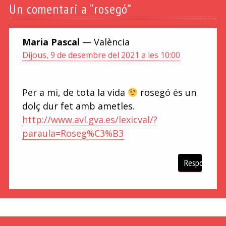
Un
comentari a “rosegó”
Maria Pascal
— València
Dijous, 9 de desembre del 2021 a les 10:00
Per a mi, de tota la vida
rosegó és un
dolç dur fet amb ametles.
http://www.avl.gva.es/lexicval/?
paraula=Roseg%C3%B3
Respon