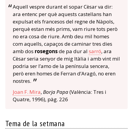
Aquell vespre durant el sopar Cèsar va dir:
ara entenc per què aquests castellans han
expulsat els francesos del regne de Nàpols,
perquè estan més prims, vam riure tots però
no era cosa de riure. Amb deu mil homes
com aquells, capaços de caminar tres dies
amb dos
rosegons
de pa dur al
sarró
, ara
Cèsar seria senyor de mig Itàlia i amb vint mil
podria ser l’amo de la península sencera,
però eren homes de Ferran d’Aragó, no eren
nostres.
Joan F. Mira
,
Borja Papa
(València: Tres i
Quatre, 1996), pàg. 226
Tema de la setmana