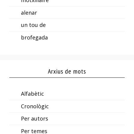
alenar
un tou de
brofegada
Arxius de mots
Alfabètic
Cronològic
Per autors
Per temes