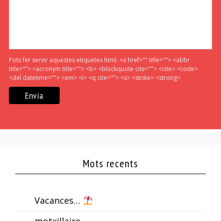
Pots fer servir aquestes etiquetes html:
<a href="" title=""> <abbr
title=""> <acronym title=""> <b> <blockquote cite=""> <cite> <code>
<del datetime=""> <em> <i> <q cite=""> <s> <strike> <strong>
Mots recents
Vacances…
motxillaire