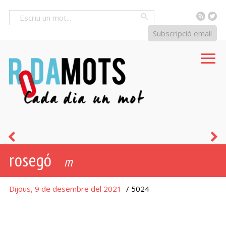
RSS
Tw
Cercar
Subscripció email
inxa
r
rosegó
m
Dijous, 9 de desembre del 2021
/ 5024