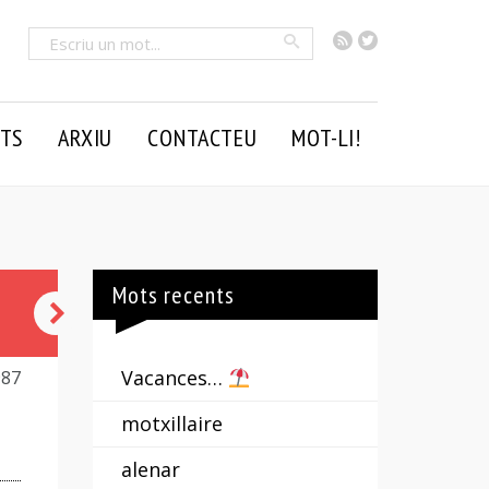
RSS
Twitter
Cercar
TS
ARXIU
CONTACTEU
MOT-LI!
Mots recents
de
grat
Vacances…
987
o
motxillaire
per
alenar
força