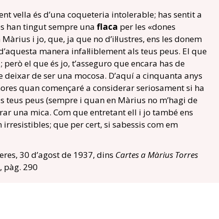
ent vella és d’una coqueteria intolerable; has sentit a
tres han tingut sempre una
flaca
per les «dones
àrius i jo, que, ja que no d’il·lustres, ens les donem
d’aquesta manera infal·liblement als teus peus. El que
li; però el que és jo, t’asseguro que encara has de
 deixar de ser una mocosa. D’aquí a cinquanta anys
shores quan començaré a considerar seriosament si ha
ls teus peus (sempre i quan en Màrius no m’hagi de
erar una mica. Com que entretant ell i jo també ens
irresistibles; que per cert, si sabessis com em
ueres, 30 d’agost de 1937, dins
Cartes a Màrius Torres
, pàg. 290