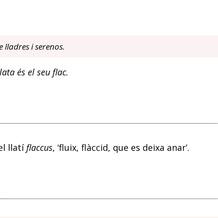
e lladres i serenos.
ata és el seu flac.
l llatí
flaccus
, ‘fluix, flàccid, que es deixa anar’.