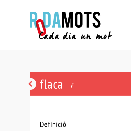
flaca
tastar
f
Definició