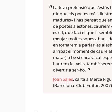
La teva pretensió que t’estàs f
dir que els poetes més il·lus
madures» i has pensat que en M
de poetes a estones, cauríem 
és ell, que faci el que li semb
menjar moltes sopes abans de
en tornarem a parlar; és ale
arribat el moment de caure a
matar) o bé si encara cal esp
haurem fet vells, també serem 
divertiria ser-ho.
Joan Sales
, carta a Mercè Fig
(Barcelona: Club Editor, 2007)