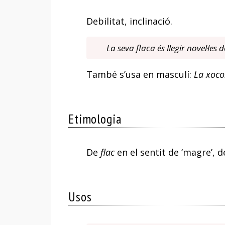
Debilitat, inclinació.
La seva flaca és llegir novel·les d
També s’usa en masculí:
La xocol
Etimologia
De
flac
en el sentit de ‘magre’, de
Usos