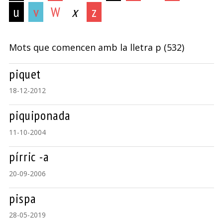
u
v
W
x
z
Mots que comencen amb la lletra
p
(532)
piquet
18-12-2012
piquiponada
11-10-2004
pírric -a
20-09-2006
pispa
28-05-2019