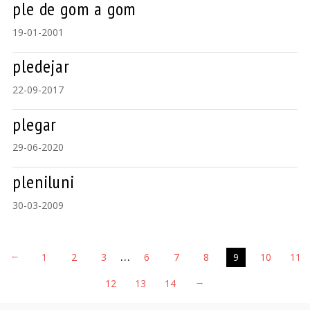
ple de gom a gom
19-01-2001
pledejar
22-09-2017
plegar
29-06-2020
pleniluni
30-03-2009
…
←
1
2
3
6
7
8
9
10
11
12
13
14
→