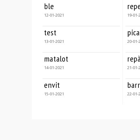
ble
rep
12-01-2021
19-01-
test
pica
13-01-2021
20-01-
matalot
rep
14-01-2021
21-01-
envit
bar
15-01-2021
22-01-