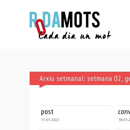
Arxiu setmanal: setmana 02, 
post
conv
11-01-2021
18-01-