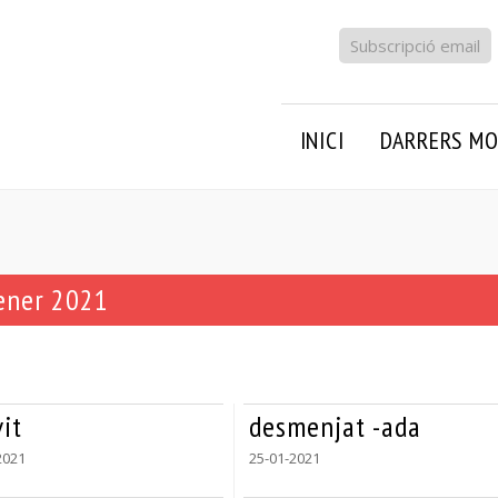
Subscripció email
INICI
DARRERS MO
gener 2021
it
desmenjat -ada
2021
25-01-2021