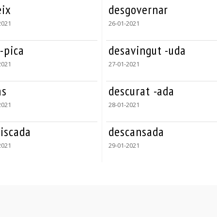
eix
desgovernar
2021
26-01-2021
-pica
desavingut -uda
2021
27-01-2021
às
descurat -ada
2021
28-01-2021
riscada
descansada
2021
29-01-2021