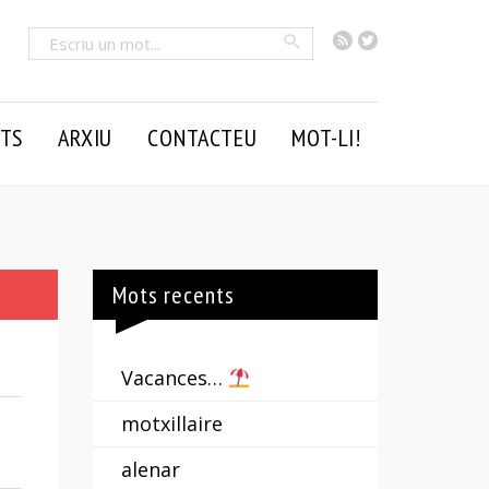
RSS
Twitter
Cercar
TS
ARXIU
CONTACTEU
MOT-LI!
Mots recents
Vacances…
motxillaire
alenar