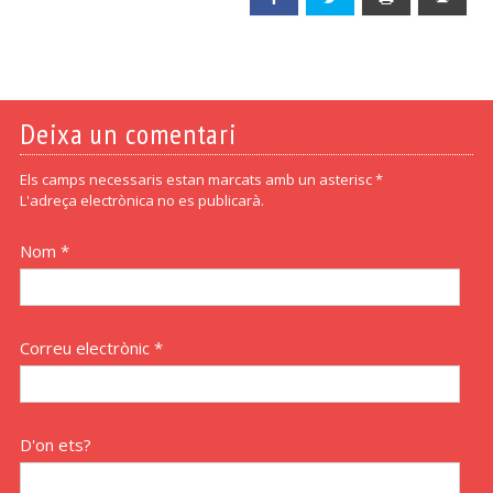
Deixa un comentari
Els camps necessaris estan marcats amb un asterisc *
L'adreça electrònica no es publicarà.
Nom *
Correu electrònic *
D'on ets?