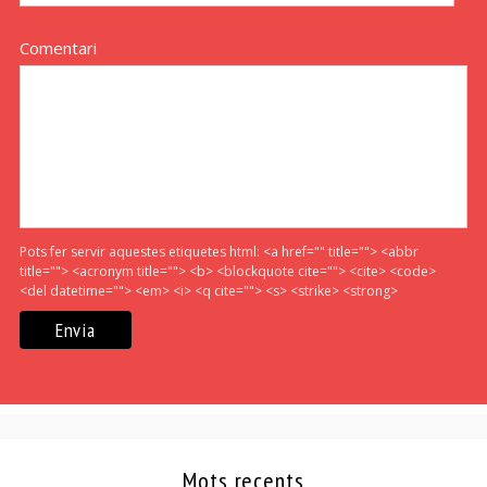
Comentari
Pots fer servir aquestes etiquetes html:
<a href="" title=""> <abbr
title=""> <acronym title=""> <b> <blockquote cite=""> <cite> <code>
<del datetime=""> <em> <i> <q cite=""> <s> <strike> <strong>
Mots recents