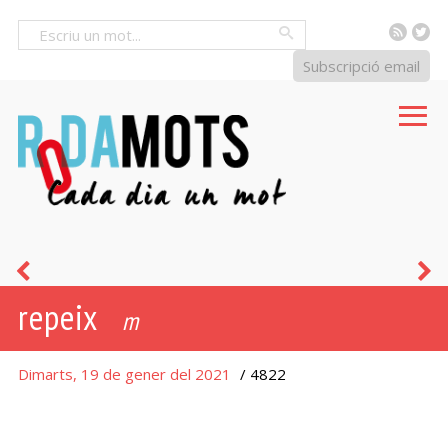
RSS
Tw
Cercar
Subscripció email
convit
p
repeix
p
m
Dimarts, 19 de gener del 2021
/ 4822