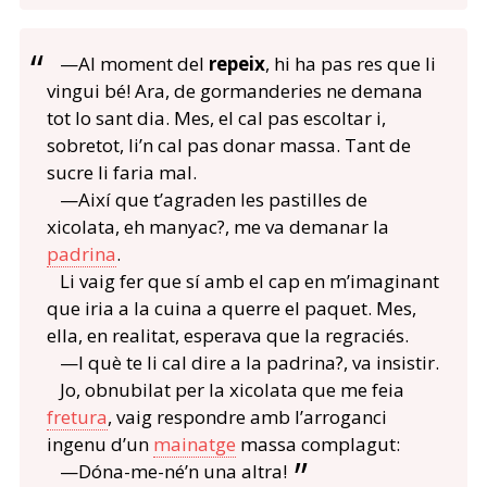
—Al moment del
repeix
, hi ha pas res que li
vingui bé! Ara, de gormanderies ne demana
tot lo sant dia. Mes, el cal pas escoltar i,
sobretot, li’n cal pas donar massa. Tant de
sucre li faria mal.
—Així que t’agraden les pastilles de
xicolata, eh manyac?, me va demanar la
padrina
.
Li vaig fer que sí amb el cap en m’imaginant
que iria a la cuina a querre el paquet. Mes,
ella, en realitat, esperava que la regraciés.
—I què te li cal dire a la padrina?, va insistir.
Jo, obnubilat per la xicolata que me feia
fretura
, vaig respondre amb l’arroganci
ingenu d’un
mainatge
massa complagut:
—Dóna-me-né’n una altra!