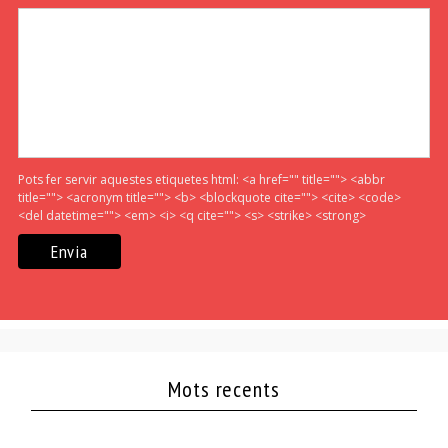
Pots fer servir aquestes etiquetes html:
<a href="" title=""> <abbr
title=""> <acronym title=""> <b> <blockquote cite=""> <cite> <code>
<del datetime=""> <em> <i> <q cite=""> <s> <strike> <strong>
Mots recents