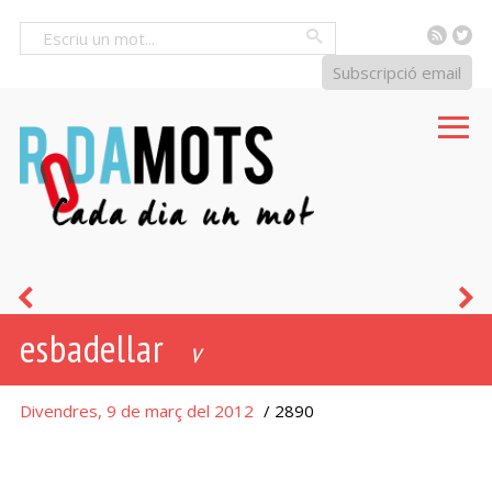
RSS
Tw
Cercar
Subscripció email
faluga
e
esbadellar
v
Divendres, 9 de març del 2012
/ 2890