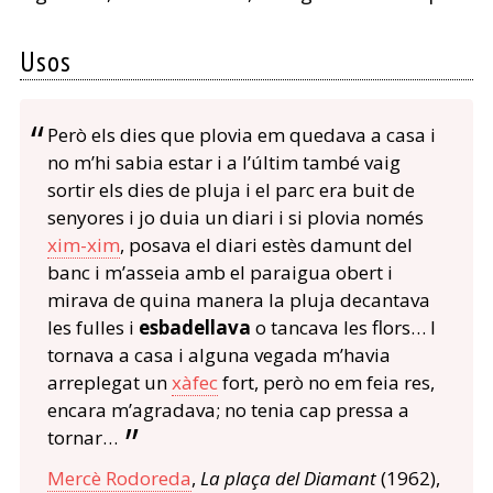
Usos
Però els dies que plovia em quedava a casa i
no m’hi sabia estar i a l’últim també vaig
sortir els dies de pluja i el parc era buit de
senyores i jo duia un diari i si plovia només
xim-xim
, posava el diari estès damunt del
banc i m’asseia amb el paraigua obert i
mirava de quina manera la pluja decantava
les fulles i
esbadellava
o tancava les flors… I
tornava a casa i alguna vegada m’havia
arreplegat un
xàfec
fort, però no em feia res,
encara m’agradava; no tenia cap pressa a
tornar…
Mercè Rodoreda
,
La plaça del Diamant
(1962),