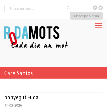
RSS
Tw
Cercar
Subscripció email
Care Santos
bonyegut -uda
11-03-2026