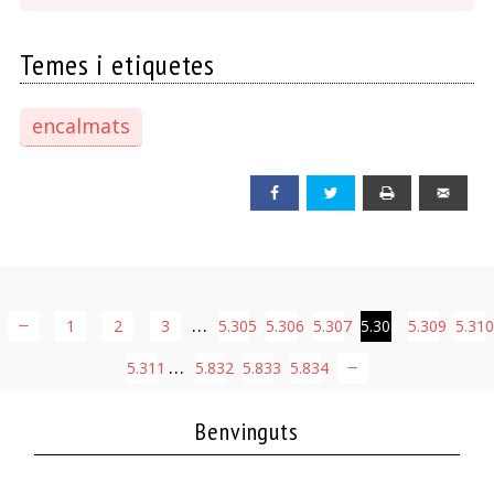
Temes i etiquetes
encalmats
Facebook
Twitter
Print
Emai
…
←
1
2
3
5.305
5.306
5.307
5.308
5.309
5.310
…
5.311
5.832
5.833
5.834
→
Benvinguts