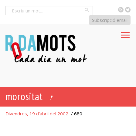
RSS
Tw
Cercar
Subscripció email
morositat
f
Divendres, 19 d'abril del 2002
/ 680