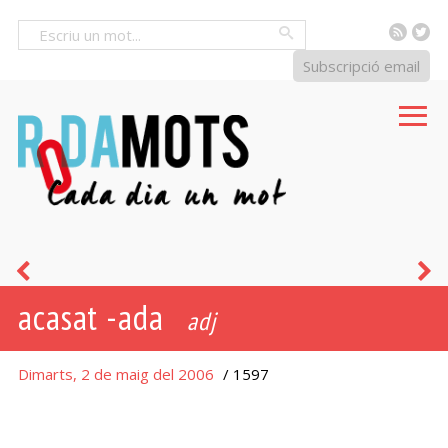
RSS
Tw
Cercar
Subscripció email
tenir-
p
acasat -ada
se-
adj
les
Dimarts, 2 de maig del 2006
/ 1597