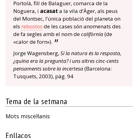
Portolà, fill de Balaguer, comarca de la
Noguera, i
acasat
a la vila d’Àger, als peus
del Montsec, l’única població del planeta on
els
rebostos
de les cases són anomenats des
de fa segles amb el nom de
califòrnia
(de
«calor de forn»).
Jorge Wagensberg,
Si la natura és la resposta,
¿quina era la pregunta? i uns altres cinc-cents
pensaments sobre la incertesa
(Barcelona:
Tusquets, 2003), pàg. 94
Tema de la setmana
Mots miscel·lanis
Enllaços