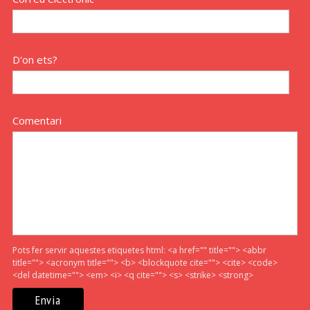
D'on ets?
Comentari
Pots fer servir aquestes etiquetes html:
<a href="" title=""> <abbr
title=""> <acronym title=""> <b> <blockquote cite=""> <cite> <code>
<del datetime=""> <em> <i> <q cite=""> <s> <strike> <strong>