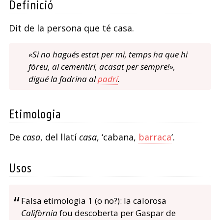
Definició
Dit de la persona que té casa.
«Si no hagués estat per mi, temps ha que hi
fóreu, al cementiri, acasat per sempre!»,
digué la fadrina al
padrí
.
Etimologia
De
casa
, del llatí
casa
, ‘cabana,
barraca
‘.
Usos
Falsa etimologia 1 (o no?): la calorosa
Califòrnia
fou descoberta per Gaspar de