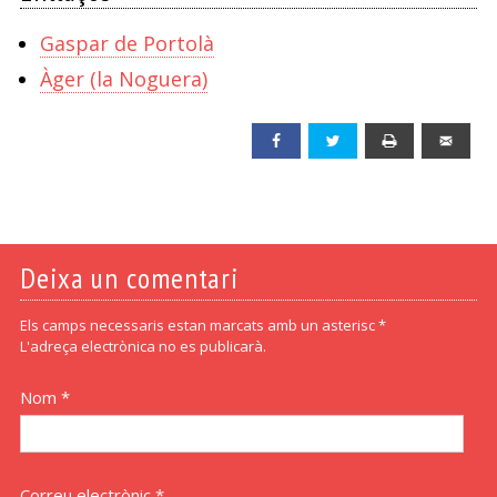
Gaspar de Portolà
Àger (la Noguera)
Facebook
Twitter
Print
Emai
Deixa un comentari
Els camps necessaris estan marcats amb un asterisc *
L'adreça electrònica no es publicarà.
Nom *
Correu electrònic *