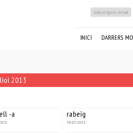
Subscripció email
INICI
DARRERS MO
liol 2013
ll -a
rabeig
2013
19-07-2013