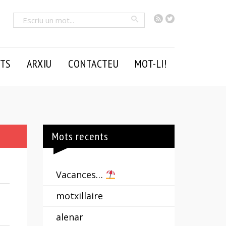
RSS
Twitter
Cercar
TS
ARXIU
CONTACTEU
MOT-LI!
Mots recents
Vacances…
motxillaire
alenar