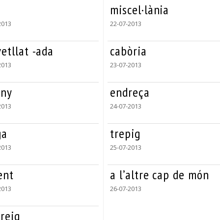
miscel·lània
2013
22-07-2013
etllat -ada
cabòria
2013
23-07-2013
any
endreça
2013
24-07-2013
ga
trepig
2013
25-07-2013
ent
a l’altre cap de món
2013
26-07-2013
reig