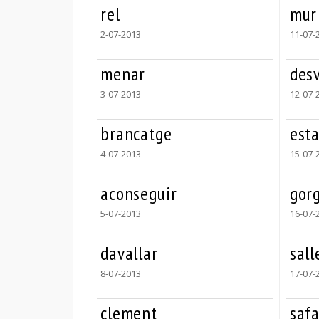
rel
mur
2-07-2013
11-07-
menar
desv
3-07-2013
12-07-
brancatge
est
4-07-2013
15-07-
aconseguir
gor
5-07-2013
16-07-
davallar
sall
8-07-2013
17-07-
clement
safa