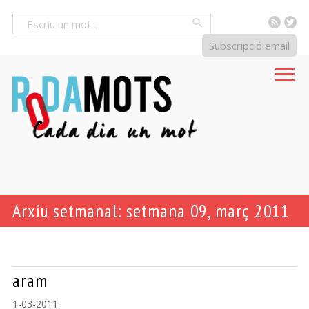
RSS
Tw
Cercar
Subscripció email
Arxiu setmanal: setmana 09, març 2011
aram
1-03-2011