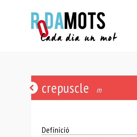
crepuscle
Via
m
Làctia
Definició