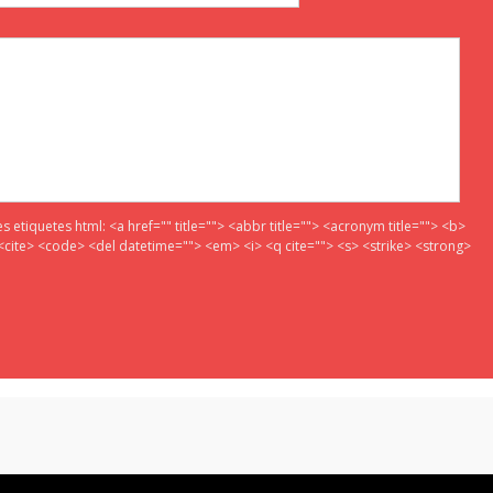
es etiquetes html:
<a href="" title=""> <abbr title=""> <acronym title=""> <b>
<cite> <code> <del datetime=""> <em> <i> <q cite=""> <s> <strike> <strong>