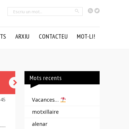
RSS
Twitter
Cercar
TS
ARXIU
CONTACTEU
MOT-LI!
Mots recents
capvespre
Vacances…
245
motxillaire
alenar