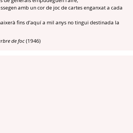
es de generals empudeguen l’aire,
assegen amb un cor de joc de cartes enganxat a cada
aixerà fins d’aquí a mil anys no tingui destinada la
arbre de foc
(1946)