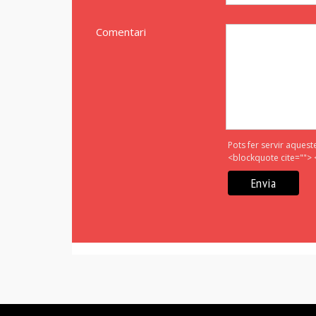
Comentari
Pots fer servir aquest
<blockquote cite=""> 