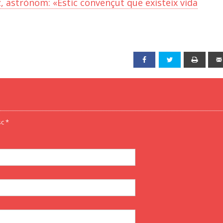
z, astrònom: «Estic convençut que existeix vida
Facebook
Twitter
Print
c *