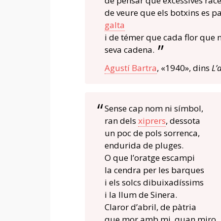
de pensar que excessives rac
de veure que els botxins es p
galta
i de témer que cada flor que n
seva cadena.
Agustí Bartra
, «1940», dins
L’
Sense cap nom ni símbol,
ran dels
xiprers
, dessota
un poc de pols sorrenca,
endurida de pluges.
O que l’oratge escampi
la cendra per les barques
i els solcs dibuixadíssims
i la llum de Sinera.
Claror d’abril, de pàtria
que mor amb mi, quan miro