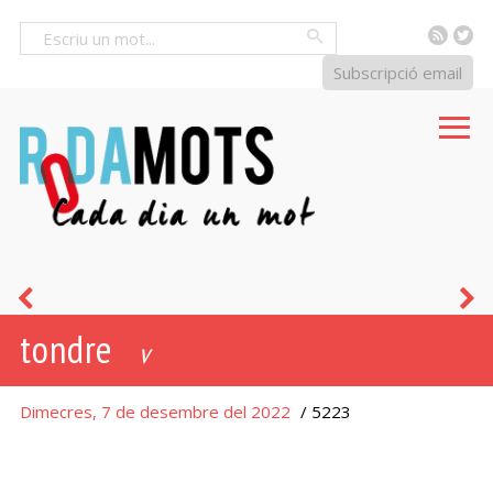
RSS
Tw
Cercar
Subscripció email
aixada
m
tondre
-
v
a
Dimecres, 7 de desembre del 2022
/ 5223