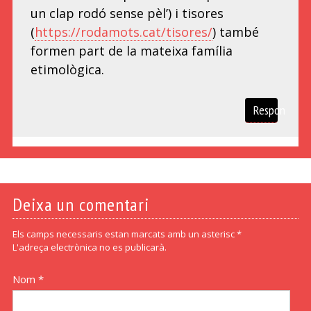
un clap rodó sense pèl’) i tisores
(
https://rodamots.cat/tisores/
) també
formen part de la mateixa família
etimològica.
Respon
Deixa un comentari
Els camps necessaris estan marcats amb un asterisc *
L'adreça electrònica no es publicarà.
Nom *