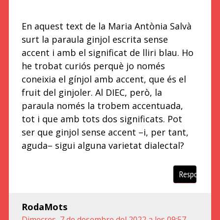
En aquest text de la Maria Antònia Salvà
surt la paraula ginjol escrita sense
accent i amb el significat de lliri blau. Ho
he trobat curiós perquè jo només
coneixia el gínjol amb accent, que és el
fruit del ginjoler. Al DIEC, però, la
paraula només la trobem accentuada,
tot i que amb tots dos significats. Pot
ser que ginjol sense accent –i, per tant,
aguda– sigui alguna varietat dialectal?
Respon
RodaMots
Dimecres, 7 de desembre del 2022 a les 09:57