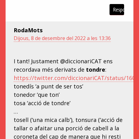
Respon
RodaMots
Dijous, 8 de desembre del 2022 a les 13:36
I tant! Justament @diccionariCAT ens
recordava més derivats de
tondre
:
https://twitter.com/diccionariCAT/status/16
tonedís ‘a punt de ser tos’
tonedor ‘que ton’
tosa ‘acció de tondre’
…
tosell (‘una mica calb’), tonsura (‘acció de
tallar o afaitar una porció de cabell a la
coroneta del cap de manera que hi resti