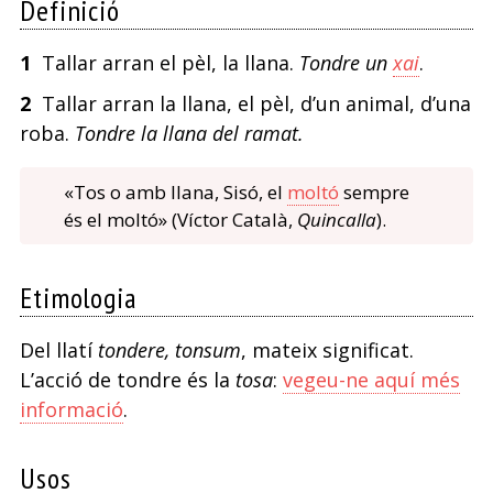
Definició
1
Tallar arran el pèl, la llana.
Tondre un
xai
.
2
Tallar arran la llana, el pèl, d’un animal, d’una
roba.
Tondre la llana del ramat.
«Tos o amb llana, Sisó, el
moltó
sempre
és el moltó» (Víctor Català,
Quincalla
).
Etimologia
Del llatí
tondere, tonsum
, mateix significat.
L’acció de tondre és la
tosa
:
vegeu-ne aquí més
informació
.
Usos