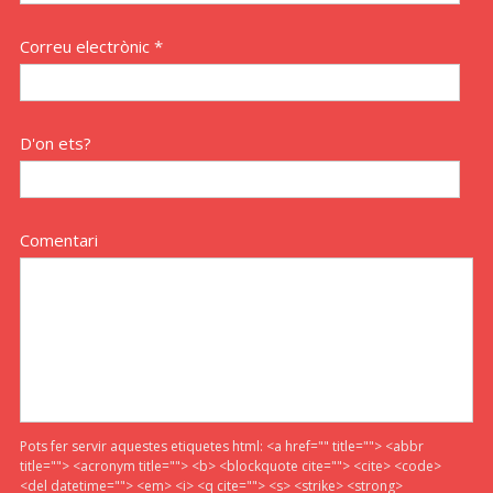
Correu electrònic *
D'on ets?
Comentari
Pots fer servir aquestes etiquetes html:
<a href="" title=""> <abbr
title=""> <acronym title=""> <b> <blockquote cite=""> <cite> <code>
<del datetime=""> <em> <i> <q cite=""> <s> <strike> <strong>