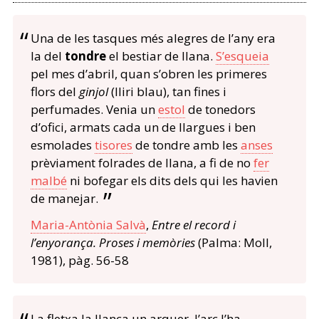
Una de les tasques més alegres de l’any era
la del
tondre
el bestiar de llana.
S’esqueia
pel mes d’abril, quan s’obren les primeres
flors del
ginjol
(lliri blau), tan fines i
perfumades. Venia un
estol
de tonedors
d’ofici, armats cada un de llargues i ben
esmolades
tisores
de tondre amb les
anses
prèviament folrades de llana, a fi de no
fer
malbé
ni bofegar els dits dels qui les havien
de manejar.
Maria-Antònia Salvà
,
Entre el record i
l’enyorança. Proses i memòries
(Palma: Moll,
1981), pàg. 56-58
La fletxa la llança un arquer, l’arc l’ha