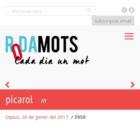
RSS
Tw
Cercar
Subscripció email
bestiola
r
picarol
m
Dijous, 26 de gener del 2017
/ 3959