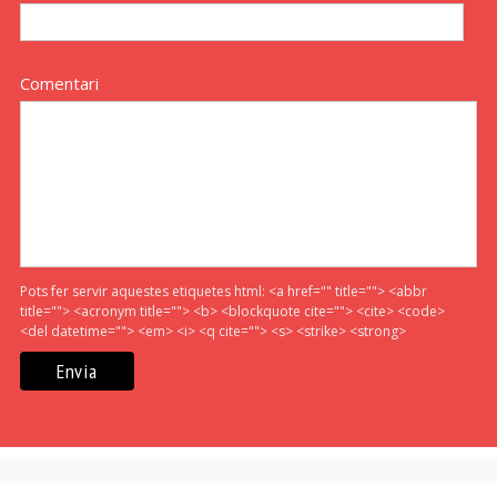
Comentari
Pots fer servir aquestes etiquetes html:
<a href="" title=""> <abbr
title=""> <acronym title=""> <b> <blockquote cite=""> <cite> <code>
<del datetime=""> <em> <i> <q cite=""> <s> <strike> <strong>