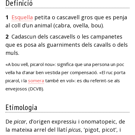
Definició
1
Esquella
petita o cascavell gros que es penja
al coll d’un animal (cabra, ovella, bou).
2
Cadascun dels cascavells o les campanetes
que es posa als guarniments dels cavalls o dels
muls.
«A bou vell, picarol nou»: significa que una persona un poc
vella ha d’anar ben vestida per compensació. «El ruc porta
picarol, i la
somera
també en vol»: es diu referint-se als
envejosos (DCVB).
Etimologia
De
picar
, d’origen expressiu i onomatopeic, de
la mateixa arrel del llatí
picus
, ‘pigot, picot’, i