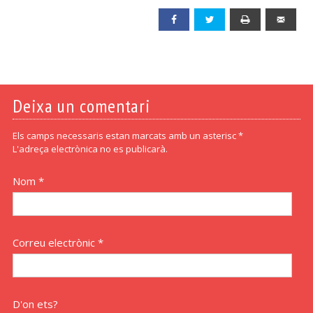
Facebook
Twitter
Print
Emai
Deixa un comentari
Els camps necessaris estan marcats amb un asterisc *
L'adreça electrònica no es publicarà.
Nom *
Correu electrònic *
D'on ets?