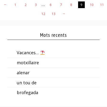
…
←
1
2
3
6
7
8
9
10
11
12
13
→
Mots recents
Vacances…
motxillaire
alenar
un tou de
brofegada