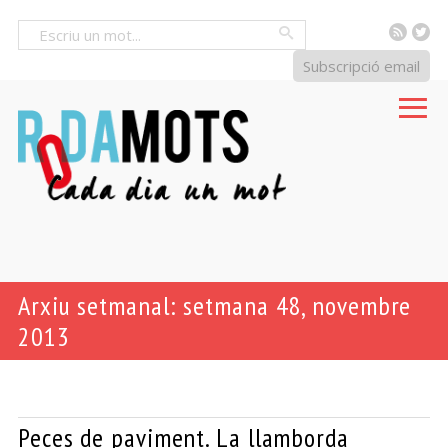
RSS
Tw
Cercar
Subscripció email
Arxiu setmanal: setmana 48, novembre
2013
Peces de paviment. La llamborda