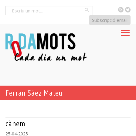
RSS
Tw
Cercar
Subscripció email
Ferran Sáez Mateu
cànem
25-04-2025