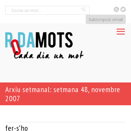
RSS
Tw
Cercar
Subscripció email
Arxiu setmanal: setmana 48, novembre
2007
fer-s’ho