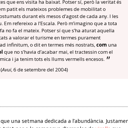
 que ens visita ha baixat. Potser sí, però la veritat és
hem patit els mateixos problemes de mobilitat o
stumats durant els mesos d’agost de cada any. I les
. Em refereixo a l’Escala. Però m’imagino que a tota
fa no fa el mateix. Potser sí que s’ha aturat aquella
tats a valorar el turisme en termes purament
ad infinitum, o dit en termes més nostrats,
com
una
ol
que no s’havia d’acabar mai, el tractessin com el
 mica i ja tenim tots els llums vermells encesos.
(
Avui
, 6 de setembre del 2004)
or que una setmana dedicada a l’abundància. Justame