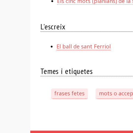
Els cinc mots (planians) de l
L'escreix
El ball de sant Ferriol
Temes i etiquetes
frases fetes
mots o accep