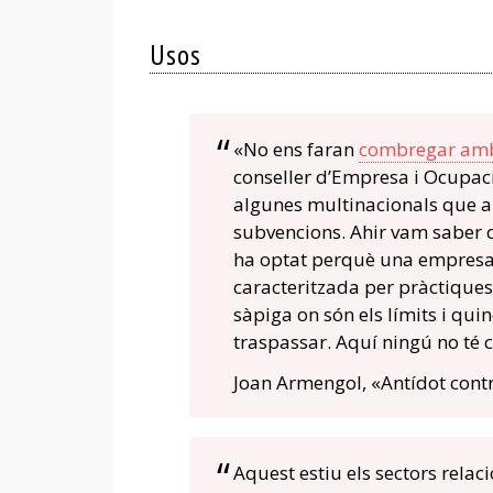
Usos
«No ens faran
combregar amb
conseller d’Empresa i Ocupaci
algunes multinacionals que a
subvencions. Ahir vam saber que
ha optat perquè una empresa c
caracteritzada per pràctiques
sàpiga on són els límits i qui
traspassar. Aquí ningú no té
Joan Armengol, «Antídot contr
Aquest estiu els sectors rela