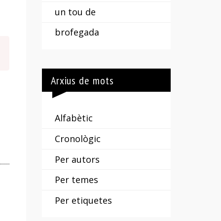
un tou de
i
brofegada
per
a
vendre
Arxius de mots
Alfabètic
Cronològic
Per autors
Per temes
Per etiquetes