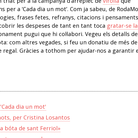
 triat per a la campanya d’arreplec de
virolla
que
s per a ‘Cada dia un mot’. Com ja sabeu, de RodaMo
ogies, frases fetes, refranys, citacions i pensament
cobrir les despeses de tant en tant toca
gratar-se la
onament pugui que hi col·labori. Vegeu els detalls de
ta: com altres vegades, si feu un donatiu de més de
e regal. Gràcies a tothom per ajudar-nos a garantir e
 'Cada dia un mot'
mots, per Cristina Losantos
a bóta de sant Ferriol»