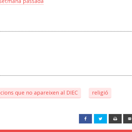
a setmana passada
cions que no apareixen al DIEC
religió
Facebook
Twitter
Print