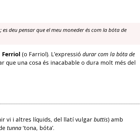
 es deu pensar que el meu moneder és com la bóta de
 Ferriol
(o Farriol). L’expressió
durar com la bóta de
car que una cosa és inacabable o dura molt més del
r vi i altres líquids, del llatí vulgar
buttis
) amb
 de
tunna
‘tona, bóta’.