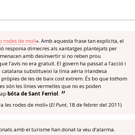
 rodes de molí
». Amb aquesta frase tan explícita, el
ó responia dimecres als xantatges plantejats per
menacen amb desinvertir si no reben prou
 l’avís no era gratuït. El govern ha passat a l’acció i
atalana substitueixi la línia aèria irlandesa
 pròpies de les de baix cost extrem. És bo que tothom
nes són les línies vermelles que no es poden
 cap
bóta de Sant Ferriol
.
a les rodes de molí» (
El Punt
, 18 de febrer del 2011)
cionats amb el turisme han donat la veu d’alarma.