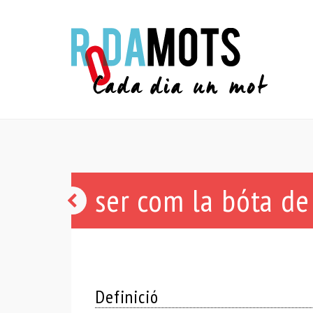
ser com la bóta de
malaguanyat
-
ada
Definició