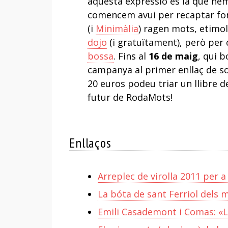
aquesta expressió és la que hem
comencem avui per recaptar fon
(i
Minimàlia
) ragen mots, etimol
dojo
(i gratuïtament), però per 
bossa
. Fins al
16 de maig
, qui b
campanya al primer enllaç de so
20 euros podeu triar un llibre d
futur de RodaMots!
Enllaços
Arreplec de virolla 2011 per a
La bóta de sant Ferriol dels 
Emili Casademont i Comas: «L