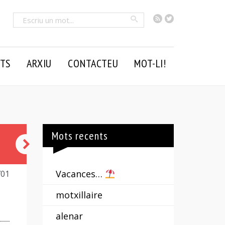
RSS
Twitter
Cercar
TS
ARXIU
CONTACTEU
MOT-LI!
Mots recents
haver-
n'hi
Vacances…
701
per
motxillaire
a
alenar
donar