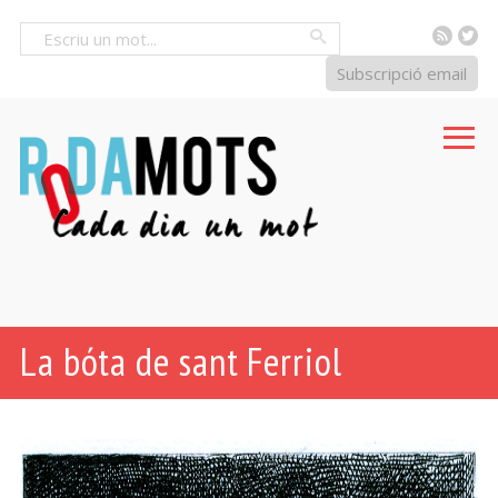
RSS
Tw
Cercar
Subscripció email
La bóta de sant Ferriol