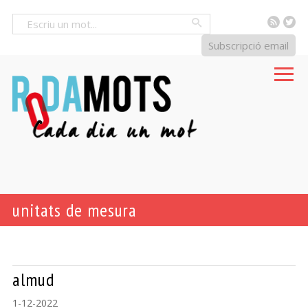
RSS
Tw
Cercar
Subscripció email
unitats de mesura
almud
1-12-2022