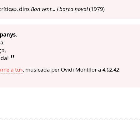
crítica», dins
Bon vent… i barca nova!
(1979)
panys
,
da,
ça,
ada!
ame a tu»
, musicada per Ovidi Montllor a
4.02.42