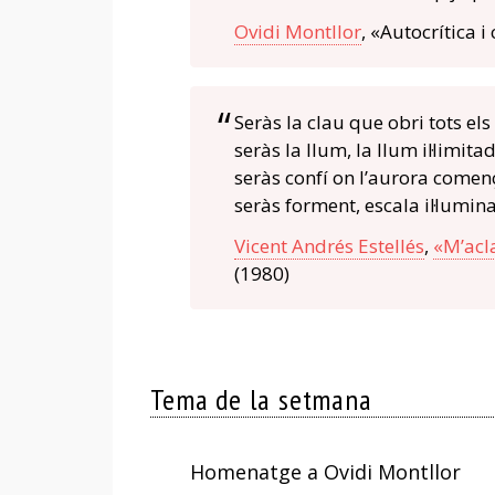
Ovidi Montllor
, «Autocrítica i 
Seràs la clau que obri tots els
seràs la llum, la llum il·limita
seràs confí on l’aurora comen
seràs forment, escala il·lumin
Vicent Andrés Estellés
,
«M’acl
(1980)
Tema de la setmana
Homenatge a Ovidi Montllor