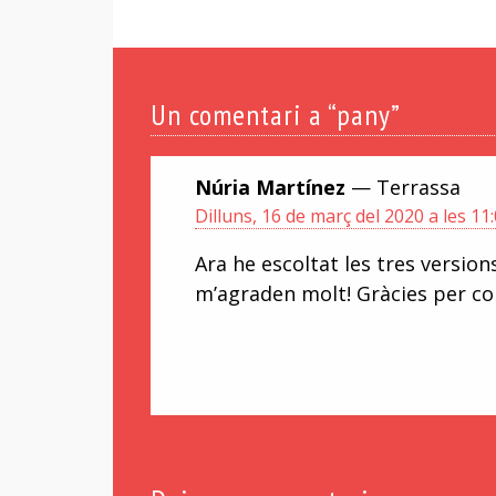
Un
comentari a “pany”
Núria Martínez
— Terrassa
Dilluns, 16 de març del 2020 a les 11
Ara he escoltat les tres version
m’agraden molt! Gràcies per com