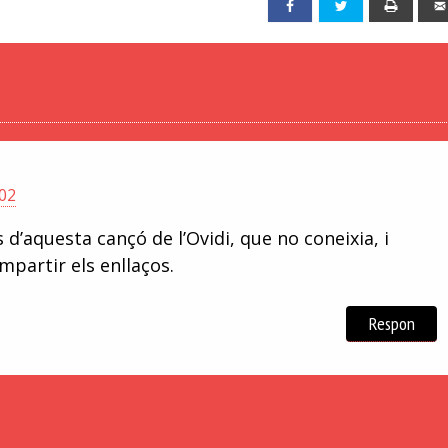
Facebook
Twitter
Print
:02
s d’aquesta cançó de l’Ovidi, que no coneixia, i
partir els enllaços.
Respon