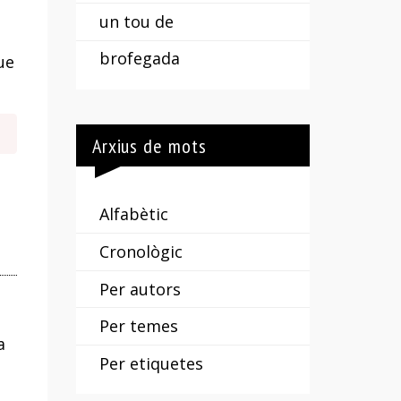
un tou de
brofegada
ue
Arxius de mots
Alfabètic
Cronològic
Per autors
Per temes
a
Per etiquetes