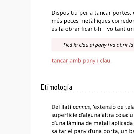
Dispositiu per a tancar portes, 
més peces metàl·liques corredo
es fa obrar ficant-hi i voltant 
Ficà la clau al pany i va obrir l
tancar amb pany i clau
Etimologia
Del llatí
pannus
, ‘extensió de tel
superfície d’alguna altra cosa: 
d’una làmina de metall aplicada 
saltar el pany d’una porta, un ba