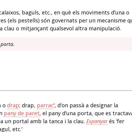
calaixos, baguls, etc., en què els moviments d’una o
res (els pestells) són governats per un mecanisme q
una clau o mitjançant qualsevol altra manipulació.
a porta.
a o
drap
; drap,
parrac
‘, d’on passà a designar la
un
pany de paret
, el pany d’una porta, que es tractav
a un portal amb la tanca i la clau.
Espanyar
és ‘fer
gul, etc.’