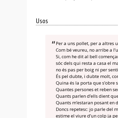
Usos
Per a uns pollet, per a altres 
Com bé veureu, no arribe a l’u
Si, com he dit al bell començ
sóc dels qui resta a casa el m
no és pas per boig ni per sent
És pel dubte, i dubte molt, c
Quina és la porta que s’obre 
Quantes persones et reben s
Quants parlen d’ells dient qu
Quants m’estaran posant en 
Doncs repetesc: jo parle del 
estime el viure d’un colp ja p