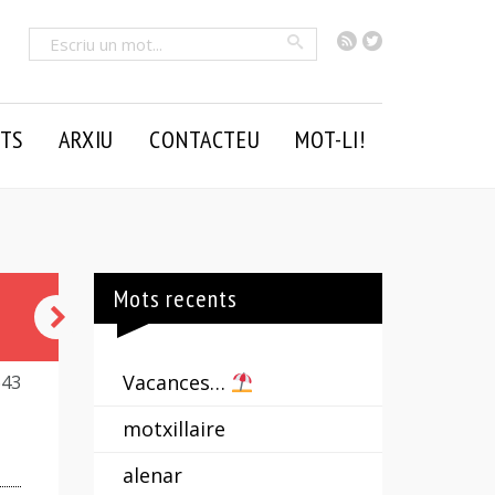
RSS
Twitter
Cercar
TS
ARXIU
CONTACTEU
MOT-LI!
Mots recents
arrapar-
se
Vacances…
643
motxillaire
alenar