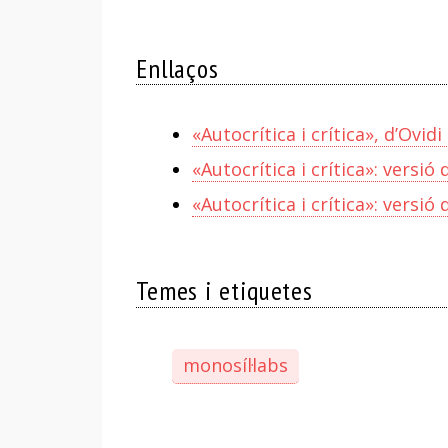
Enllaços
«Autocrítica i crítica», d’Ovidi
«Autocrítica i crítica»: versi
«Autocrítica i crítica»: versió d
Temes i etiquetes
monosíl·labs