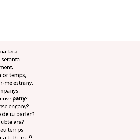
una fera.
 setanta.
ament,
ajor temps,
ir-me estrany.
ompanys:
sense
pany
?
ense engany?
e de tu parlen?
dubte ara?
meu temps,
er a tothom.