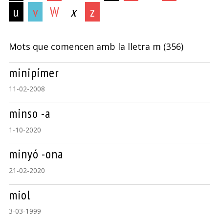
u
v
W
x
z
Mots que comencen amb la lletra
m
(356)
minipímer
11-02-2008
minso -a
1-10-2020
minyó -ona
21-02-2020
miol
3-03-1999