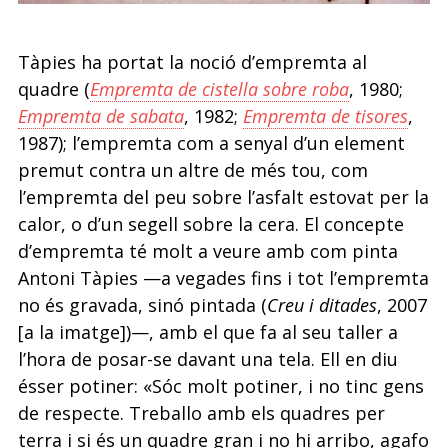
Tàpies ha portat la noció d’empremta al
quadre (
Empremta de cistella sobre roba
, 1980;
Empremta de sabata
, 1982;
Empremta de tisores
,
1987); l’empremta com a senyal d’un element
premut contra un altre de més tou, com
l’empremta del peu sobre l’asfalt estovat per la
calor, o d’un segell sobre la cera. El concepte
d’empremta té molt a veure amb com pinta
Antoni Tàpies —a vegades fins i tot l’empremta
no és gravada, sinó pintada (
Creu i ditades
, 2007
[a la imatge])—, amb el que fa al seu taller a
l’hora de posar-se davant una tela. Ell en diu
ésser potiner: «Sóc molt potiner, i no tinc gens
de respecte. Treballo amb els quadres per
terra i si és un quadre gran i no hi arribo, agafo