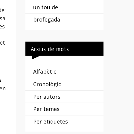
un tou de
de:
asa
brofegada
es
et
Arxius de mots
Alfabètic
ó
Cronològic
ien
Per autors
Per temes
Per etiquetes