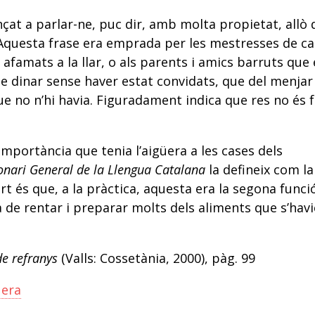
t a parlar-ne, puc dir, amb molta propietat, allò 
 Aquesta frase era emprada per les mestresses de c
afamats a la llar, o als parents i amics barruts que 
 dinar sense haver estat convidats, que del menjar
e no n’hi havia. Figuradament indica que res no és f
 importància que tenia l’aigüera a les cases dels
onari General de la Llengua Catalana
la defineix com la
ert és que, a la pràctica, aquesta era la segona funci
la de rentar i preparar molts dels aliments que s’hav
e refranys
(Valls: Cossetània, 2000), pàg. 99
üera