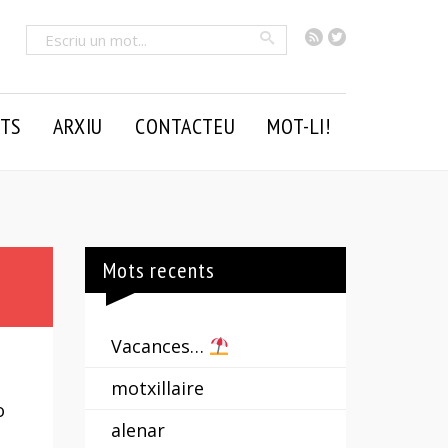
RSS
Twitter
Cercar
TS
ARXIU
CONTACTEU
MOT-LI!
Mots recents
Vacances…
motxillaire
o
alenar