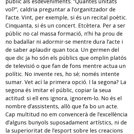
públic als esdeveniments. “Quantes unitats
vol?”, caldria preguntar a l’organitzador de
l’acte. Vint, per exemple, si és un recital poètic.
Cinquanta, si és un concert. Etcètera. Per a ser
públic no cal massa formació, n’hi ha prou de
no badallar ni adormir-se mentre dura l’acte i
de saber aplaudir quan toca. Un germen del
que dic ja ho són els públics que omplin platós
de televisió o que fan de fons mentre actua un
polític. No invente res, ho sé; només intente
sumar. Vet ací la primera opció. I la segona? La
segona és imitar el públic, copiar la seua
actitud: si ell ens ignora, ignorem-lo. No és el
nombre d’assistents, allò que fa bo un acte.
Cap multitud no em convencerà de l’excel·lència
d’alguns bunyols suposadament artístics, ni de
la superioritat de l’esport sobre les creacions