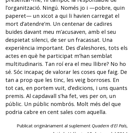
l’organització. Ningú. Només jo i —pobre, quin
paperet— un xicot a qui li havien carregat el
mort d’atendre’m. Un centenar de cadires
buides davant meu m’acusaven, amb el seu
despietat silenci, de ser un fracassat. Una
experiència important. Des d’aleshores, tots els
actes en què he participat m’han semblat
multitudinaris. Tan roí era el meu llibre? No ho
sé. Sóc incapaç de valorar les coses que faig. De
tan a prop que les tinc, les veig borroses. En
tot cas, en portem vuit, d’edicions, i uns quants
premis. Al capdavall s’ha fet, ves per on, un
públic. Un públic nombrós. Molt més del que
podria cabre en cent sales com aquella.
Publicat originàriament al suplement
Quadern
d’
El País
,