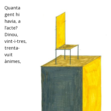
Quanta
gent hi
havia, a
l’acte?
Dinou,
vint-i-tres,
trenta-
vuit
ànimes,