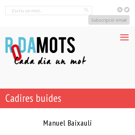
RSS
Tw
Cercar
Subscripció email
Cadires buides
Manuel Baixauli