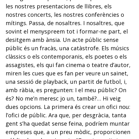
les nostres presentacions de llibres, els
nostres concerts, les nostres conferències o
mítings. Passa, de nosaltres. I nosaltres, que
sovint el menyspreem tot i formar-ne part, el
desitgem amb ànsia. Un acte públic sense
públic és un fracàs, una catàstrofe. Els músics
clàssics o els contemporanis, els poetes o els
assagistes, els qui fan cinema o teatre d’autor,
miren les cues que es fan per veure un sainet,
una sessió de playback, un partit de futbol, i,
amb ràbia, es pregunten: I el meu públic? On
és? No me’n meresc jo un, també?… Hi veig
dues opcions. La primera és crear un ofici nou:
l’ofici de públic. Ara que, per desgràcia, tanta
gent s’ha quedat sense feina, podríem muntar
empreses que, a un preu mòdic, proporcionen