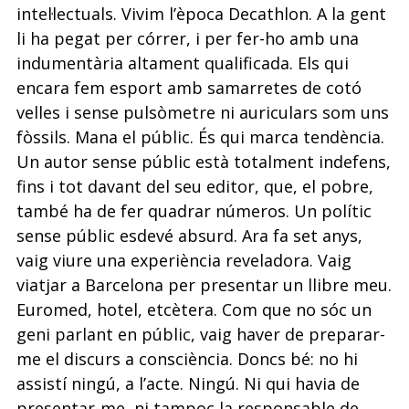
intel·lectuals. Vivim l’època Decathlon. A la gent
li ha pegat per córrer, i per fer-ho amb una
indumentària altament qualificada. Els qui
encara fem esport amb samarretes de cotó
velles i sense pulsòmetre ni auriculars som uns
fòssils. Mana el públic. És qui marca tendència.
Un autor sense públic està totalment indefens,
fins i tot davant del seu editor, que, el pobre,
també ha de fer quadrar números. Un polític
sense públic esdevé absurd. Ara fa set anys,
vaig viure una experiència reveladora. Vaig
viatjar a Barcelona per presentar un llibre meu.
Euromed, hotel, etcètera. Com que no sóc un
geni parlant en públic, vaig haver de preparar-
me el discurs a consciència. Doncs bé: no hi
assistí ningú, a l’acte. Ningú. Ni qui havia de
presentar-me, ni tampoc la responsable de