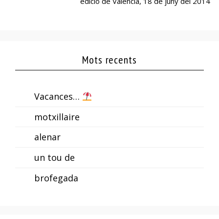
edició de València, 18 de juny del 2014
Mots recents
Vacances…
motxillaire
alenar
un tou de
brofegada