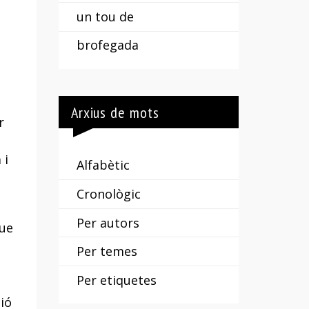
un tou de
brofegada
Arxius de mots
r
 i
Alfabètic
Cronològic
Per autors
que
Per temes
Per etiquetes
ió