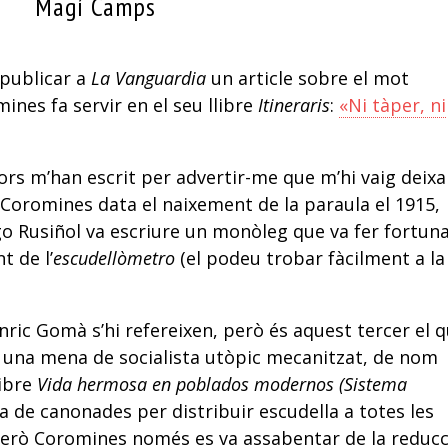
Magí Camps
 publicar a
La Vanguardia
un article sobre el mot
ines fa servir en el seu llibre
Itineraris
:
«Ni tàper, ni
tors m’han escrit per advertir-me que m’hi vaig deixa
Coromines data el naixement de la paraula el 1915,
go Rusiñol va escriure un monòleg que va fer fortuna
t de l’
escudellòmetro
(el podeu trobar fàcilment a la
ric Gomà s’hi refereixen, però és aquest tercer el 
e una mena de socialista utòpic mecanitzat, de nom
libre
Vida hermosa en poblados modernos (Sistema
ma de canonades per distribuir escudella a totes les
 però Coromines només es va assabentar de la reducc