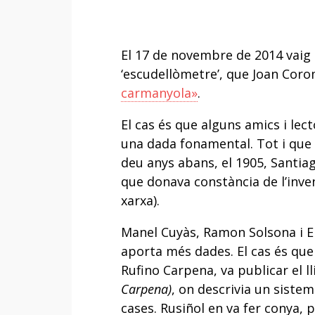
El 17 de novembre de 2014 vaig
‘escudellòmetre’, que Joan Corom
carmanyola»
.
El cas és que alguns amics i lec
una dada fonamental. Tot i que 
deu anys abans, el 1905, Santia
que donava constància de l’inven
xarxa).
Manel Cuyàs, Ramon Solsona i En
aporta més dades. El cas és qu
Rufino Carpena, va publicar el l
Carpena)
, on descrivia un siste
cases. Rusiñol en va fer conya,