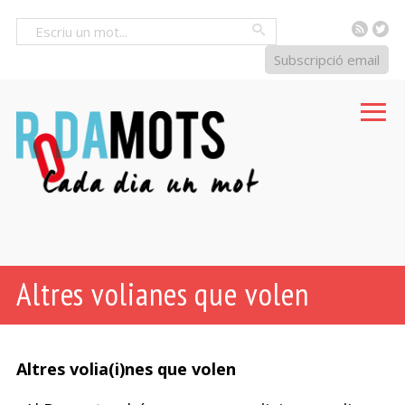
RSS
Tw
Cercar
Subscripció email
Altres volianes que volen
Altres volia(i)nes que volen