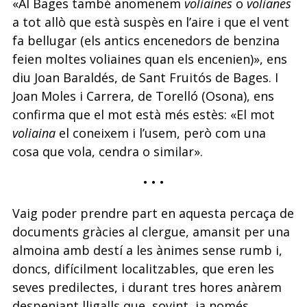
«Al Bages també anomenem
voliaines
o
volianes
a tot allò que està suspès en l’aire i que el vent
fa bellugar (els antics encenedors de benzina
feien moltes voliaines quan els encenien)», ens
diu Joan Baraldés, de Sant Fruitós de Bages. I
Joan Moles i Carrera, de Torelló (Osona), ens
confirma que el mot està més estès: «El mot
voliaina
el coneixem i l’usem, però com una
cosa que vola, cendra o similar».
• • •
Vaig poder prendre part en aquesta percaça de
documents gràcies al clergue, amansit per una
almoina amb destí a les ànimes sense rumb i,
doncs, difícilment localitzables, que eren les
seves predilectes, i durant tres hores anàrem
despenjant lligalls que, sovint, ja només