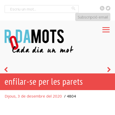
RSS
Tw
Cercar
Subscripció email
demanar
c
enfilar-se per les parets
no
l
fa
d
Dijous, 3 de desembre del 2020
/ 4804
pobre
l
o