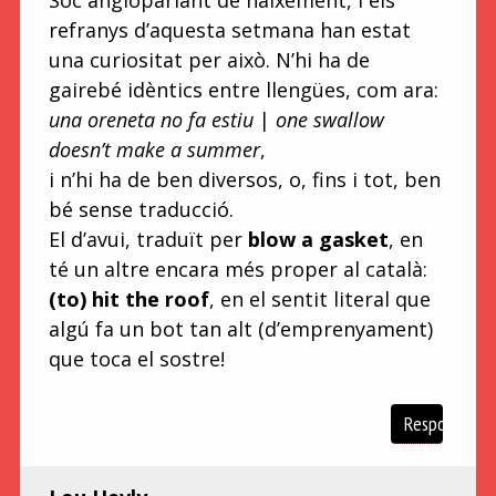
refranys d’aquesta setmana han estat
una curiositat per això. N’hi ha de
gairebé idèntics entre llengües, com ara:
una oreneta no fa estiu
|
one swallow
doesn’t make a summer
,
i n’hi ha de ben diversos, o, fins i tot, ben
bé sense traducció.
El d’avui, traduït per
blow a gasket
, en
té un altre encara més proper al català:
(to) hit the roof
, en el sentit literal que
algú fa un bot tan alt (d’emprenyament)
que toca el sostre!
Respon