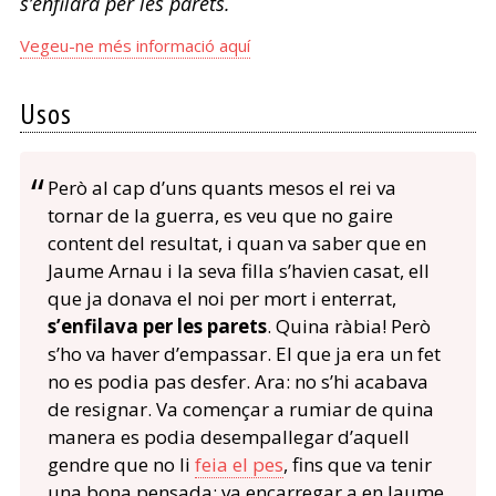
s’enfilarà per les parets.
Vegeu-ne més informació aquí
Usos
Però al cap d’uns quants mesos el rei va
tornar de la guerra, es veu que no gaire
content del resultat, i quan va saber que en
Jaume Arnau i la seva filla s’havien casat, ell
que ja donava el noi per mort i enterrat,
s’enfilava per les parets
. Quina ràbia! Però
s’ho va haver d’empassar. El que ja era un fet
no es podia pas desfer. Ara: no s’hi acabava
de resignar. Va començar a rumiar de quina
manera es podia desempallegar d’aquell
gendre que no li
feia el pes
, fins que va tenir
una bona pensada: va encarregar a en Jaume