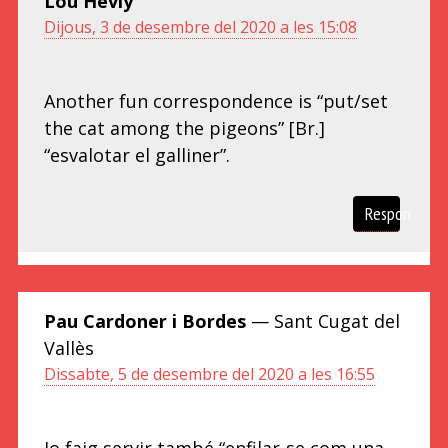
Lou Hevly
Dijous, 3 de desembre del 2020 a les 15:08
Another fun correspondence is “put/set
the cat among the pigeons” [Br.]
“esvalotar el galliner”.
Respon
Pau Cardoner i Bordes
— Sant Cugat del
Vallès
Dissabte, 5 de desembre del 2020 a les 16:55
Jo faig servir també “enfilar-se com una