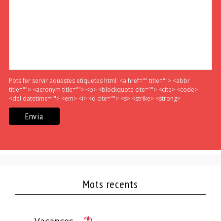
Pots fer servir aquestes etiquetes html:
<a href="" title=""> <abbr
title=""> <acronym title=""> <b> <blockquote cite=""> <cite> <code>
<del datetime=""> <em> <i> <q cite=""> <s> <strike> <strong>
Mots recents
Vacances…