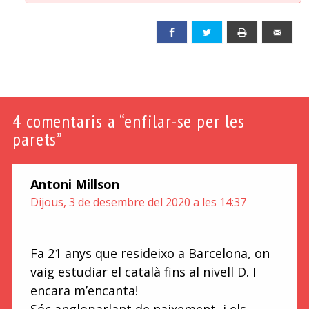
Facebook
Twitter
Print
Emai
4
comentaris a “enfilar-se per les
parets”
Antoni Millson
Dijous, 3 de desembre del 2020 a les 14:37
Fa 21 anys que resideixo a Barcelona, on
vaig estudiar el català fins al nivell D. I
encara m’encanta!
Sóc angloparlant de naixement, i els