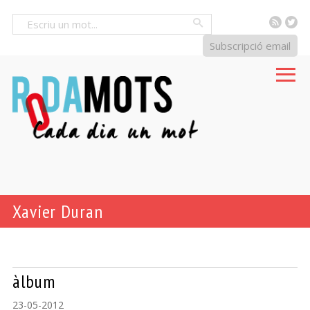
RSS
Tw
Cercar
Subscripció email
Xavier Duran
àlbum
23-05-2012