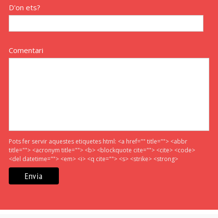
D'on ets?
Comentari
Pots fer servir aquestes etiquetes html:
<a href="" title=""> <abbr
title=""> <acronym title=""> <b> <blockquote cite=""> <cite> <code>
<del datetime=""> <em> <i> <q cite=""> <s> <strike> <strong>