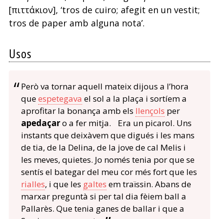
[πιττάκιον], ‘tros de cuiro; afegit en un vestit;
tros de paper amb alguna nota’.
Usos
Però va tornar aquell mateix dijous a l’hora
que
espetegava
el sol a la plaça i sortíem a
aprofitar la bonança amb els
llençols
per
apedaçar
o a fer mitja. Era un picarol. Uns
instants que deixàvem que digués i les mans
de tia, de la Delina, de la jove de cal Melis i
les meves, quietes. Jo només tenia por que se
sentís el bategar del meu cor més fort que les
rialles
, i que les
galtes
em traïssin. Abans de
marxar preguntà si per tal dia fèiem ball a
Pallarès. Que tenia ganes de ballar i que a