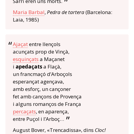
Sarri eren uns morts.
Maria Barbal
,
Pedra de tartera
(Barcelona:
Laia, 1985)
Ajaçat
entre llençols
acunçats prop de Vinçà,
esquinçats
a Maçanet
i
apedaçats
a Flaçà,
un francmaçó d’Arboçols
esperançat agençava,
amb esforç, un cançoner
fet amb cançons de Provença
i alguns romanços de França
percaçats
, en aparença,
entre Puçol i l’Arboç…
August Bover, «Trencadissa», dins
Cloc!