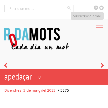
RSS
Tw
Cercar
Subscripció email
cuguç
p
apedaçar
p
v
Divendres, 3 de març del 2023
/ 5275