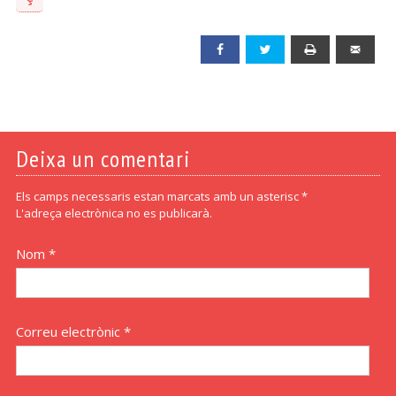
Facebook
Twitter
Print
Emai
Deixa un comentari
Els camps necessaris estan marcats amb un asterisc *
L'adreça electrònica no es publicarà.
Nom *
Correu electrònic *