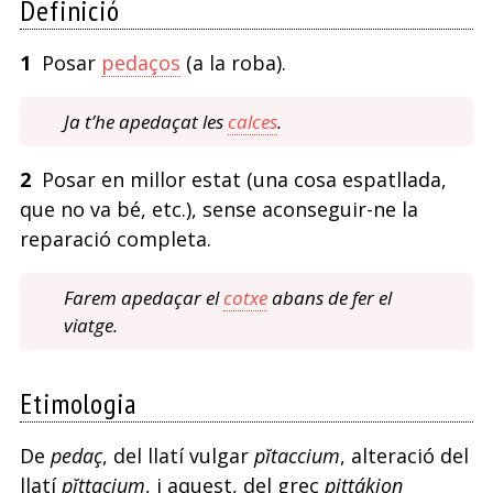
Definició
1
Posar
pedaços
(a la roba).
Ja t’he apedaçat les
calces
.
2
Posar en millor estat (una cosa espatllada,
que no va bé, etc.), sense aconseguir-ne la
reparació completa.
Farem apedaçar el
cotxe
abans de fer el
viatge.
Etimologia
De
pedaç
, del llatí vulgar
pĭtaccium
, alteració del
llatí
pĭttacium
, i aquest, del grec
pittákion