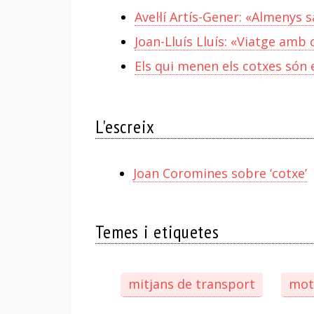
Avel·lí Artís-Gener: «Almenys 
Joan-Lluís Lluís: «Viatge amb 
Els qui menen els cotxes són 
L'escreix
Joan Coromines sobre ‘cotxe’
Temes i etiquetes
mitjans de transport
mot