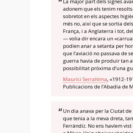
La major part dels signes avan
adonem que els tenim resolts
sobretot en els aspectes higiè
més no, així que se sortia del
França, i a Anglaterra i tot,
— volia dir encara un «carruat
podien anar a setanta per hor
que l’aviació no passava de se
guerra havia de produir tan a
possibilitat pròxima d’una gu
Maurici Serrahima
, «1912-19
Publicacions de l’Abadia de M
Un dia anava per la Ciutat de
que tenia a la meva dreta, ta
Ferrándiz. No ens havíem vist 