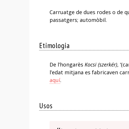
Carruatge de dues rodes o de q
passatgers; automòbil.
Etimologia
De l’hongarès
Kocsi (szerkér)
, ‘(
l’edat mitjana es fabricaven ca
aquí
.
Usos