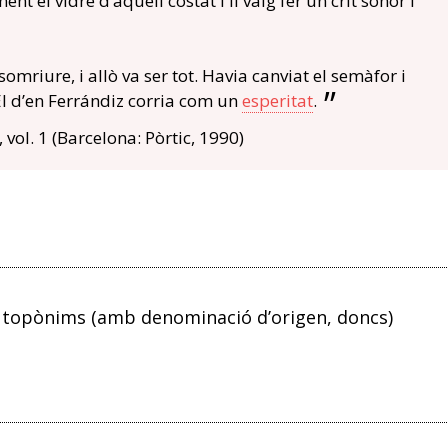
t el vidre d’aquell costat i li vaig fer un crit sonor i
mriure, i allò va ser tot. Havia canviat el semàfor i
El d’en Ferrándiz corria com un
esperitat
.
, vol. 1 (Barcelona: Pòrtic, 1990)
 topònims (amb denominació d’origen, doncs)