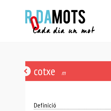
cotxe
àtic
m
Definició