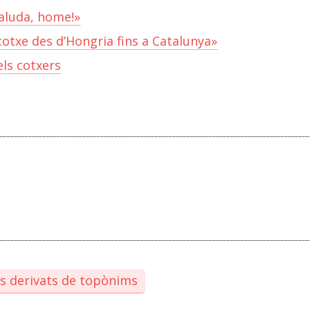
saluda, home!»
cotxe des d’Hongria fins a Catalunya»
els cotxers
s derivats de topònims