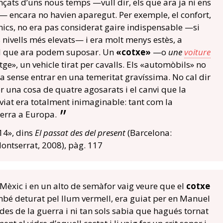
çats d’uns nous temps —vull dir, els que ara ja ni ens
— encara no havien aparegut. Per exemple, el confort,
nics, no era pas considerat gaire indispensable —si
s nivells més elevats— i era molt menys estès, a
 del que ara podem suposar. Un
«cotxe»
—o
une
voiture
ge», un vehicle tirat per cavalls. Els «automòbils» no
a sense entrar en una temeritat gravíssima. No cal dir
r una cosa de quatre agosarats i el canvi que la
viat era totalment inimaginable: tant com la
erra a Europa.
14», dins
El passat des del present
(Barcelona:
ontserrat, 2008), pàg. 117
 Mèxic i en un alto de semàfor vaig veure que el
cotxe
mbé deturat pel llum vermell, era guiat per en Manuel
des de la guerra i ni tan sols sabia que hagués tornat