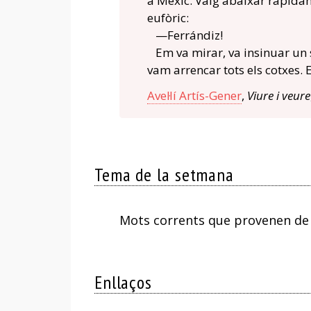
a Mèxic. Vaig abaixar ràpidamen
eufòric:
—Ferrándiz!
Em va mirar, va insinuar un so
vam arrencar tots els cotxes. 
Avel·lí Artís-Gener
,
Viure i veure
Tema de la setmana
Mots corrents que provenen de
Enllaços