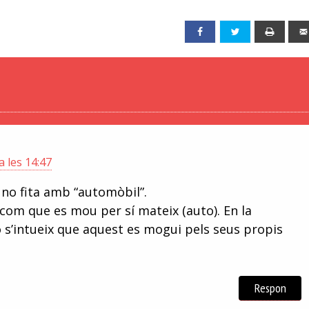
Facebook
Twitter
Print
 les 14:47
 no fita amb “automòbil”.
com que es mou per sí mateix (auto). En la
 s’intueix que aquest es mogui pels seus propis
Respon