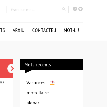
RSS
Twitter
Cercar
TS
ARXIU
CONTACTEU
MOT-LI!
Mots recents
àgraf
-
Vacances…
655
a
motxillaire
alenar