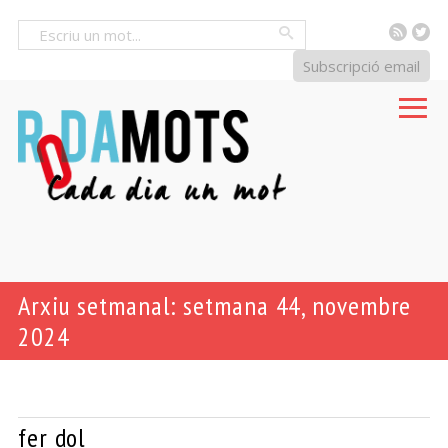
RSS
Tw
Cercar
Subscripció email
Arxiu setmanal: setmana 44, novembre
2024
fer dol