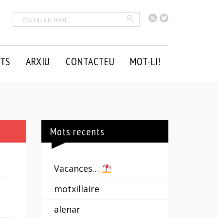
RSS
Twitter
Cercar
TS
ARXIU
CONTACTEU
MOT-LI!
Mots recents
Vacances…
motxillaire
alenar