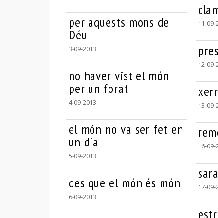
cla
per aquests mons de
11-09-
Déu
pre
3-09-2013
12-09-
no haver vist el món
per un forat
xerr
4-09-2013
13-09-
el món no va ser fet en
rem
un dia
16-09-
5-09-2013
sar
des que el món és món
17-09-
6-09-2013
estr