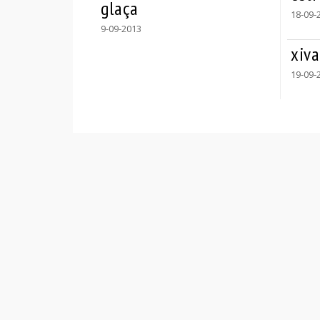
glaça
18-09-
9-09-2013
xiva
19-09-