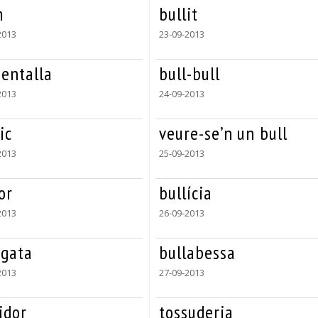
m
bullit
2013
23-09-2013
sentalla
bull-bull
2013
24-09-2013
ic
veure-se’n un bull
2013
25-09-2013
or
bullícia
2013
26-09-2013
agata
bullabessa
2013
27-09-2013
idor
tossuderia