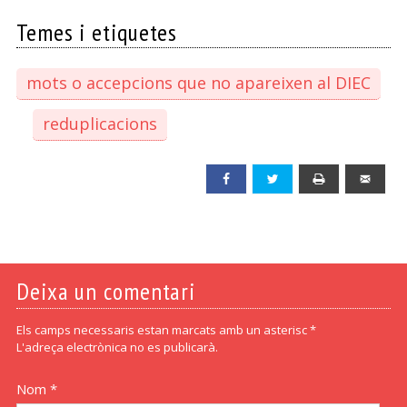
Temes i etiquetes
mots o accepcions que no apareixen al DIEC
reduplicacions
Facebook
Twitter
Print
Emai
Deixa un comentari
Els camps necessaris estan marcats amb un asterisc *
L'adreça electrònica no es publicarà.
Nom *