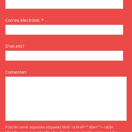
Correu electrònic *
D'on ets?
Comentari
Pots fer servir aquestes etiquetes html:
<a href="" title=""> <abbr