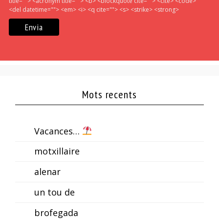
title=""> <acronym title=""> <b> <blockquote cite=""> <cite> <code>
<del datetime=""> <em> <i> <q cite=""> <s> <strike> <strong>
Mots recents
Vacances…
motxillaire
alenar
un tou de
brofegada