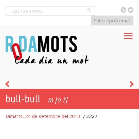
RSS
Tw
Cercar
Subscripció email
bullit
v
bull-bull
s
m
[o
f
]
u
Dimarts, 24 de setembre del 2013
/ 3227
b