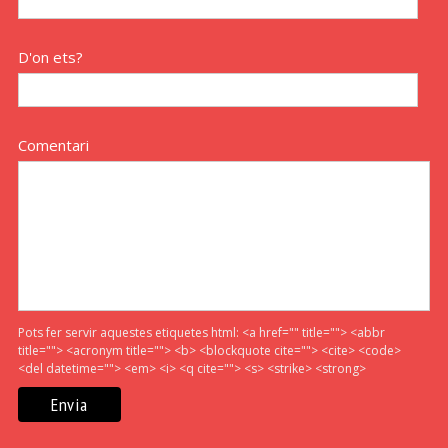
D'on ets?
Comentari
Pots fer servir aquestes etiquetes html:
<a href="" title=""> <abbr
title=""> <acronym title=""> <b> <blockquote cite=""> <cite> <code>
<del datetime=""> <em> <i> <q cite=""> <s> <strike> <strong>