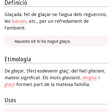
Definició
món
Glaçada; fet de glaçar-se l’aigua dels reguerons,
les
basses
, etc., per un refredament de
l’ambient.
Aquesta nit hi ha hagut glaça.
Etimologia
De
glaçar
, ‘(fer) esdevenir glaç’, del llatí
glaciare
,
mateix significat. Els mots
glaciació
,
desglaç
i
glaçó
formen part de la mateixa família.
Usos