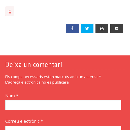
ç
Facebook
Twitter
Print
Emai
Deixa un comentari
Els camps necessaris estan marcats amb un asterisc *
L'adreça electrònica no es publicarà.
Nom *
Correu electrònic *