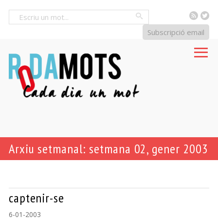
RSS
Tw
Cercar
Subscripció email
Arxiu setmanal: setmana 02, gener 2003
captenir-se
6-01-2003