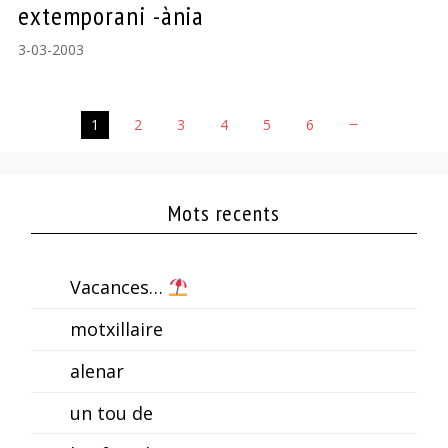
extemporani -ània
3-03-2003
1
2
3
4
5
6
→
Mots recents
Vacances…
motxillaire
alenar
un tou de