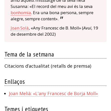
amb aquest misssatge de la seva néta
Susanna: «El record del meu avi és la seva
bonhomia
. Era una bona persona, sempre
alegre, sempre content».
Joan Solà
, «Any Francesc de B. Moll» (
Avui
, 19
de desembre del 2002)
Tema de la setmana
Citacions d’actualitat (retalls de premsa)
Enllaços
Joan Melià: «L'any Francesc de Borja Moll»
Temes i etiquetes