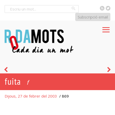
RSS
Tw
Cercar
Subscripció email
estar
e
fuita
dat
f
i
Dijous, 27 de febrer del 2003
/ 869
beneït