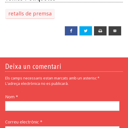
retalls de premsa
Facebook
Twitter
Print
Emai
Deixa un comentari
Els camps necessaris estan marcats amb un asterisc *
L'adreça electrònica no es publicarà.
Nom *
Correu electrònic *