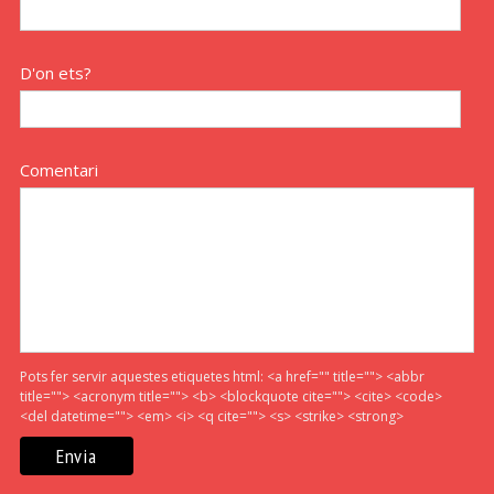
D'on ets?
Comentari
Pots fer servir aquestes etiquetes html:
<a href="" title=""> <abbr
title=""> <acronym title=""> <b> <blockquote cite=""> <cite> <code>
<del datetime=""> <em> <i> <q cite=""> <s> <strike> <strong>